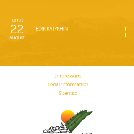
until
22
EDIK KATYKHIN
august
Impressum
Legal information
Sitemap