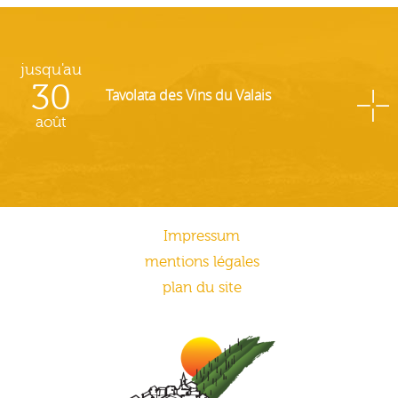
jusqu'au
30
Tavolata des Vins du Valais
août
Impressum
mentions légales
plan du site