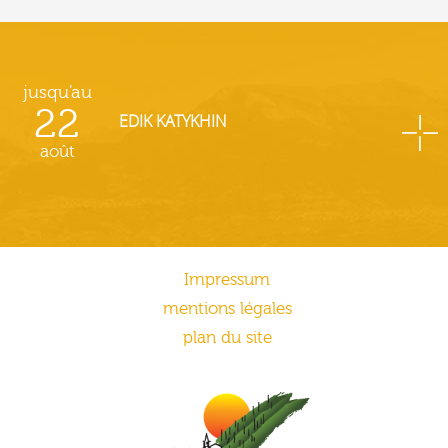
jusqu'au
22
EDIK KATYKHIN
août
Impressum
mentions légales
plan du site