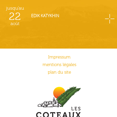
jusqu'au
22
EDIK KATYKHIN
août
Impressum
mentions légales
plan du site