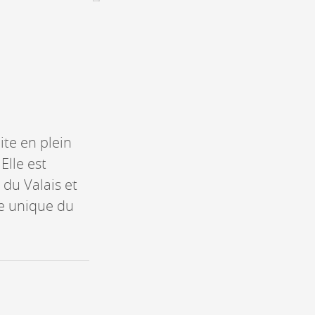
Assemblées générales & Statuts
CONTACT &
NEWSLETTER
Contact
Annoncer une manifestation
nnoncer une nouvelle société
ite en plein
ire et/ou s'inscrire à la newsletter
Elle est
igurer sur notre newsletter
 du Valais et
oîtes à idées
ce unique du