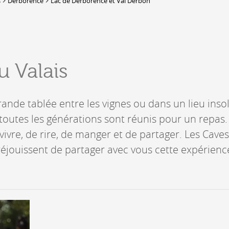
s
Derborence
Lac de Derborence et Val Derbon
Lieux-dits à Conthey
DERBORENCE
Présentation & vidéos
u Valais
Géologie, faune et flore
Randonnées
Histoire et légendes
A
rande tablée entre les vignes ou dans un lieu insol
Mayens et alpages
L
 toutes les générations sont réunis pour un repas. 
Hébergement
F
Accès
ivre, de rire, de manger et de partager. Les Caves
B
 réjouissent de partager avec vous cette expérien