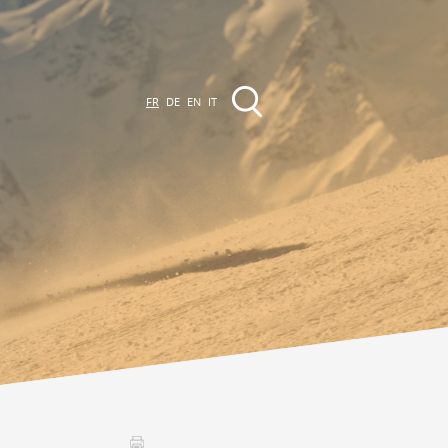
FR
DE
EN
IT
EVÈNEMENTS &
CTIVITÉS
ctivités dans la région
Promenades
Agenda des Manifestations
Club Vinum Montis
ctualités
oteaux du Soleil 2030