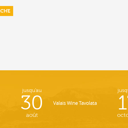
RCHE
jusqu'au
jusq
30
1
Valais Wine Tavolata
août
oct