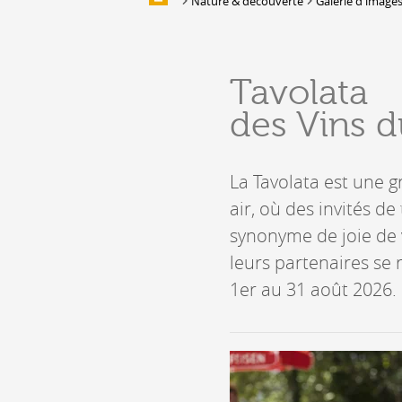
Nature & découverte
Galerie d'image
Galerie d'images
HÉBERGEMENTS &
Tavolata
RESTAURATION
des Vins d
Hébergement
Location de salles et de couverts
Bars, Cafés, Restaurants &
La Tavolata est une g
Traiteurs
air, où des invités de
Caves
synonyme de joie de v
Caveaux de dégustation
leurs partenaires se
1er au 31 août 2026.