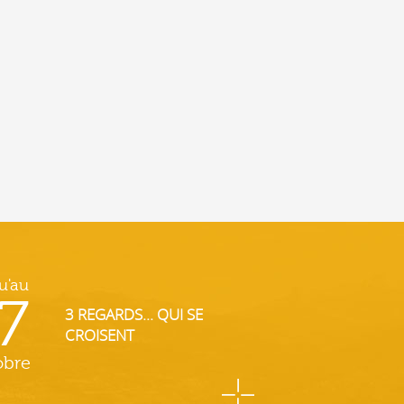
u'au
7
3 REGARDS... QUI SE
CROISENT
obre