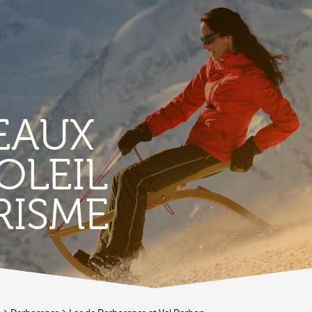
EAUX
OLEIL
TERROIR &
RISME
PATRIMOINE
A
Vignoble & parcours viticoles
A
Produits et magasins du terroir
Bourg de Conthey
Eglises & chapelles
Vestiges gallo-romains d'Ardon
A
Bâtisses anciennes
C