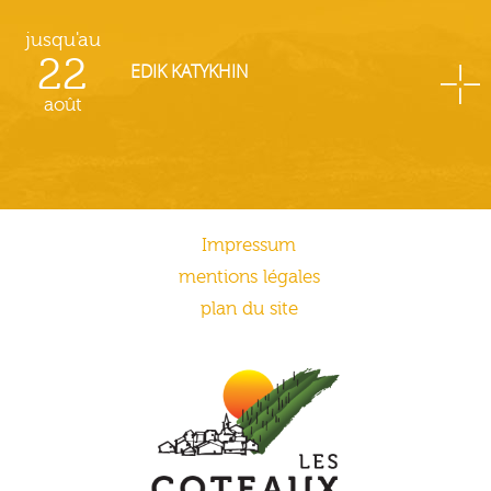
jusqu'au
22
EDIK KATYKHIN
août
Impressum
mentions légales
plan du site