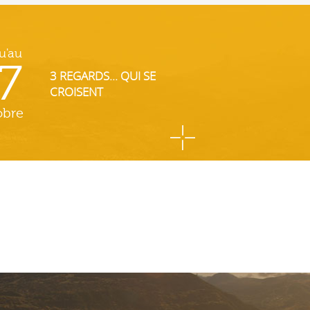
u'au
7
3 REGARDS... QUI SE
CROISENT
obre