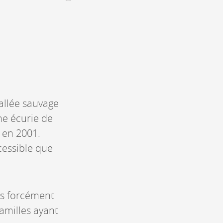
Assemblées générales & Statuts
CONTACT &
NEWSLETTER
Contact
Annoncer une manifestation
nnoncer une nouvelle société
allée sauvage
ire et/ou s'inscrire à la newsletter
ne écurie de
igurer sur notre newsletter
oîtes à idées
 en 2001.
cessible que
as forcément
familles ayant