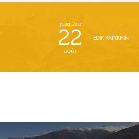
jusqu'au
22
EDIK KATYKHIN
août