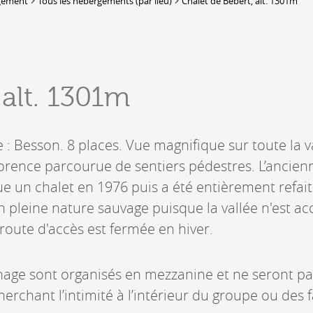
gement
Tous les hébergements (par lieu)
Chalet de Bébert, alt. 1301m
Lieux-dits à Conthey
DERBORENCE
Présentation & vidéos
 alt. 1301m
Géologie, faune et flore
Randonnées
Histoire et légendes
A
: Besson. 8 places. Vue magnifique sur toute la v
Mayens et alpages
L
Hébergement
rence parcourue de sentiers pédestres. L’ancien
F
Accès
B
 un chalet en 1976 puis a été entièrement refait
 pleine nature sauvage puisque la vallée n'est ac
route d'accès est fermée en hiver.
hage sont organisés en mezzanine et ne seront p
erchant l’intimité à l’intérieur du groupe ou des 