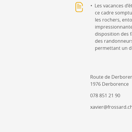
Les vacances d’é
ce cadre somptue
les rochers, ent
impressionnante
disposition des 
des randonneurs
permettant un d
Route de Derbore
1976 Derborence
078 851 21 90
xavier@frossard.c