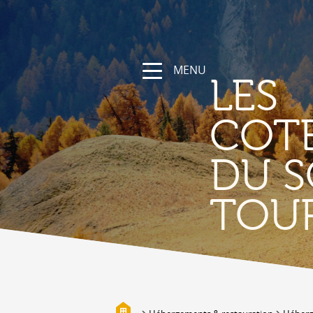
MENU
LES
COT
DU S
NATURE &
TOU
DÉCOUVERTE
Les Coteaux du Soleil, sa région
Randonnées et parcours sportifs
Valais à vélo et en VTT
Vallée de la Lizerne
Bisses
Biotopes & Marais