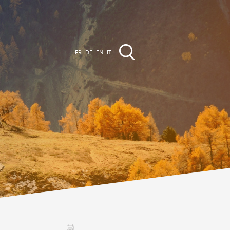
FR
DE
EN
IT
EVÈNEMENTS &
CTIVITÉS
ctivités dans la région
Promenades
Agenda des Manifestations
Club Vinum Montis
ctualités
oteaux du Soleil 2030