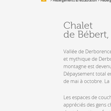
Hébergements & restauration
Héber
Galerie d'images
HÉBERGEMENTS &
Chalet
RESTAURATION
de Bébert,
Hébergement
Location de salles et de couverts
Bars, Cafés, Restaurants &
Vallée de Derborence 
Traiteurs
et mythique de Derbo
Caves
Caveaux de dégustation
montagne est devenue
Dépaysement total en
de mai à octobre. La 
Les espaces de couc
appréciés des gens ch