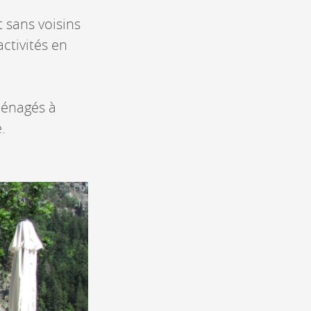
t sans voisins
activités en
ménagés à
.