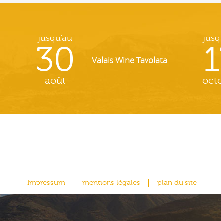
jusqu'au
jusq
30
1
Valais Wine Tavolata
août
oct
Impressum
mentions légales
plan du site