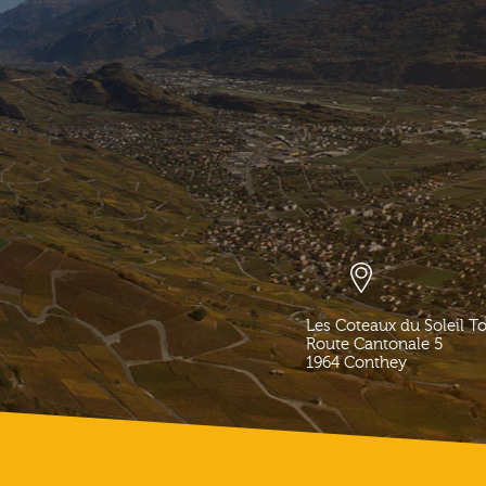
Les Coteaux du Soleil T
Route Cantonale 5
1964
Conthey