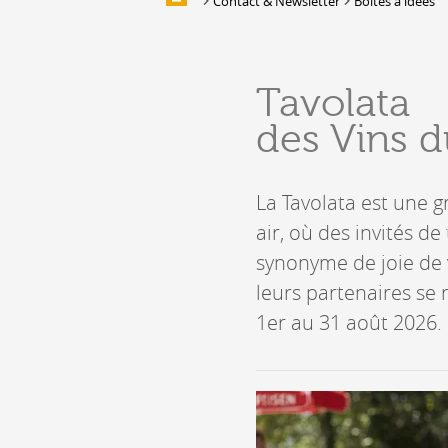
Contact & Newsletter
Boîtes à idées
Galerie d'images
HÉBERGEMENTS &
Tavolata
RESTAURATION
des Vins d
Hébergement
Location de salles et de couverts
Bars, Cafés, Restaurants &
La Tavolata est une g
Traiteurs
air, où des invités de
Caves
synonyme de joie de v
Caveaux de dégustation
leurs partenaires se
1er au 31 août 2026.