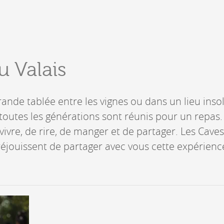
Lieux-dits à Conthey
DERBORENCE
Présentation & vidéos
u Valais
Géologie, faune et flore
Randonnées
Histoire et légendes
A
rande tablée entre les vignes ou dans un lieu insol
Mayens et alpages
L
 toutes les générations sont réunis pour un repas. 
Hébergement
F
Accès
ivre, de rire, de manger et de partager. Les Caves
B
 réjouissent de partager avec vous cette expérien