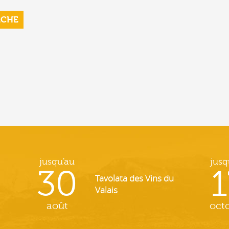
RCHE
jusqu'au
jusq
30
1
Tavolata des Vins du
Valais
août
oct