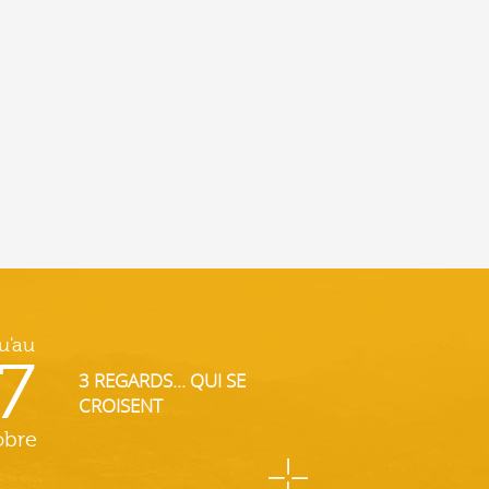
u'au
7
3 REGARDS... QUI SE
CROISENT
obre