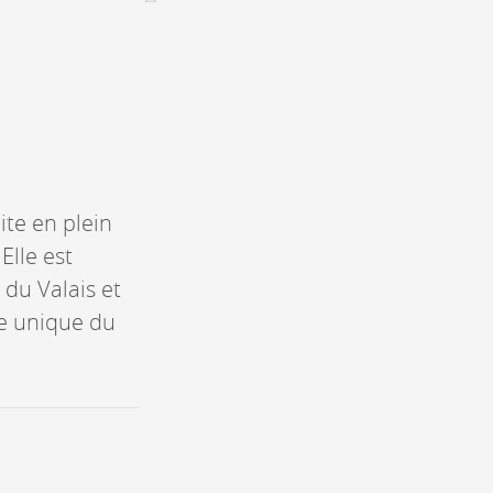
Assemblées générales & Statuts
CONTACT &
NEWSLETTER
Contact
Annoncer une manifestation
nnoncer une nouvelle société
ite en plein
ire et/ou s'inscrire à la newsletter
Elle est
igurer sur notre newsletter
 du Valais et
oîtes à idées
ce unique du