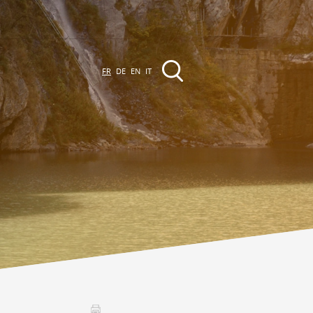
FR
DE
EN
IT
EVÈNEMENTS &
CTIVITÉS
ctivités dans la région
Promenades
Agenda des Manifestations
Club Vinum Montis
ctualités
oteaux du Soleil 2030