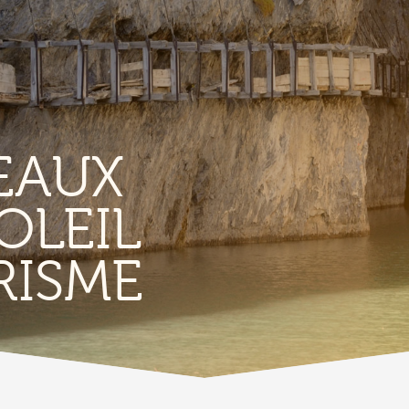
EAUX
OLEIL
TERROIR &
RISME
PATRIMOINE
A
Vignoble & parcours viticoles
A
Produits et magasins du terroir
Bourg de Conthey
Eglises & chapelles
Vestiges gallo-romains d'Ardon
A
Bâtisses anciennes
C