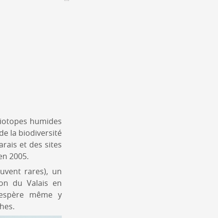
Assemblées générales & Statuts
CONTACT &
NEWSLETTER
Contact
Annoncer une manifestation
nnoncer une nouvelle société
ire et/ou s'inscrire à la newsletter
igurer sur notre newsletter
 biotopes humides
oîtes à idées
de la biodiversité
arais et des sites
en 2005.
uvent rares), un
ton du Valais en
 espère même y
hes.