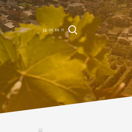
FR
DE
EN
IT
EVÈNEMENTS &
CTIVITÉS
ctivités dans la région
Promenades
Agenda des Manifestations
Club Vinum Montis
ctualités
oteaux du Soleil 2030