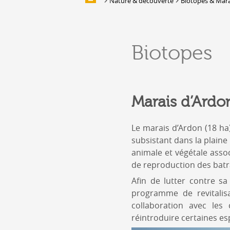
Nature & découverte
Biotopes & Mara
Galerie d'images
HÉBERGEMENTS &
Biotopes
RESTAURATION
Hébergement
Location de salles et de couverts
Marais d’Ardo
Bars, Cafés, Restaurants &
Traiteurs
Caves
Le marais d’Ardon (18 ha)
Caveaux de dégustation
subsistant dans la plaine 
animale et végétale assoc
de reproduction des batra
Afin de lutter contre s
programme de revitalis
collaboration avec l
réintroduire certaines e