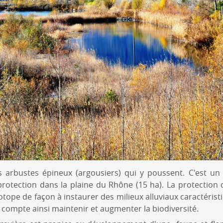
s arbustes épineux (argousiers) qui y poussent. C'est un
otection dans la plaine du Rhône (15 ha). La protection 
iotope de façon à instaurer des milieux alluviaux caractérist
e compte ainsi maintenir et augmenter la biodiversité.