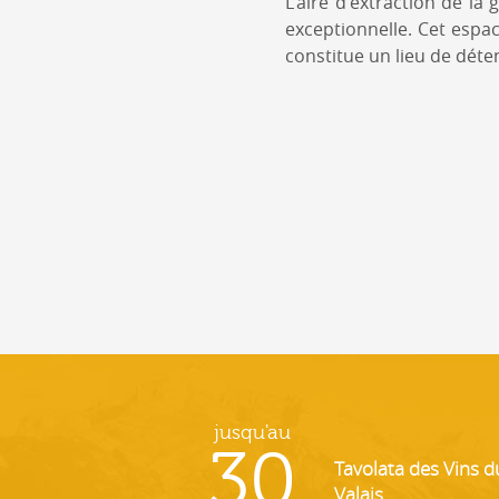
L'aire d'extraction de l
exceptionnelle. Cet espa
constitue un lieu de déte
jusqu'au
30
Tavolata des Vins d
Valais