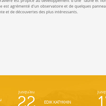
a gravière est propice au développement d'une faune et flo
ce est agrémenté d'un observatoire et de quelques panneau
nte et de découvertes des plus intéressants.
jusqu'au
jusq
22
1
u
EDIK KATYKHIN