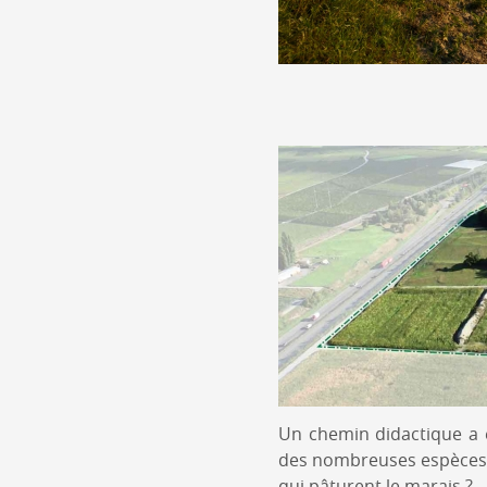
Un chemin didactique a é
des nombreuses espèces d
qui pâturent le marais ?