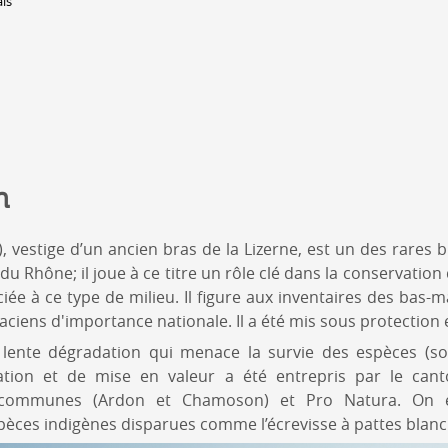
is
Lieux-dits à Conthey
DERBORENCE
Présentation & vidéos
Géologie, faune et flore
Randonnées
Histoire et légendes
n
A
Mayens et alpages
L
Hébergement
F
, vestige d’un ancien bras de la Lizerne, est un des rares
Accès
B
du Rhône; il joue à ce titre un rôle clé dans la conservation 
iée à ce type de milieu. Il figure aux inventaires des bas-m
ciens d'importance nationale. Il a été mis sous protection 
a lente dégradation qui menace la survie des espèces (so
ation et de mise en valeur a été entrepris par le can
es communes (Ardon et Chamoson) et Pro Natura. On
spèces indigènes disparues comme l’écrevisse à pattes blanc