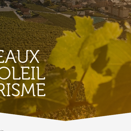
EAUX
OLEIL
TERROIR &
RISME
PATRIMOINE
A
Vignoble & parcours viticoles
A
Produits et magasins du terroir
Bourg de Conthey
Eglises & chapelles
Vestiges gallo-romains d'Ardon
A
Bâtisses anciennes
C