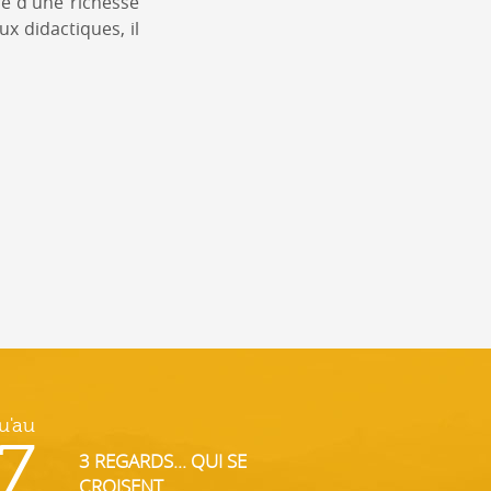
re d'une richesse
x didactiques, il
u'au
7
3 REGARDS... QUI SE
CROISENT