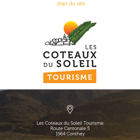
plan du site
Les Coteaux du Soleil Tourisme
Route Cantonale 5
1964
Conthey