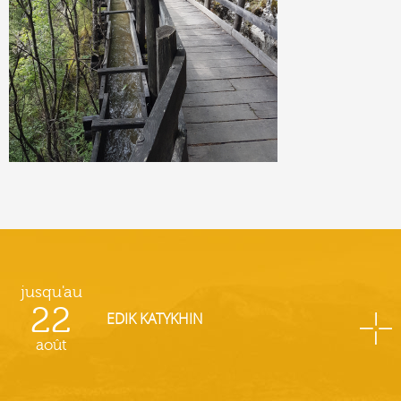
jusqu'au
22
EDIK KATYKHIN
août