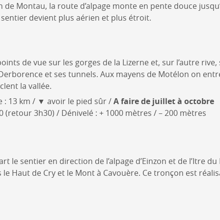
n de Montau, la route d’alpage monte en pente douce jusqu
 sentier devient plus aérien et plus étroit.
ints de vue sur les gorges de la Lizerne et, sur l’autre rive,
e Derborence et ses tunnels. Aux mayens de Motélon on entr
ent la vallée.
ce : 13 km / ▼ avoir le pied sûr /
A faire de juillet à octobre
(retour 3h30) / Dénivelé : + 1000 mètres / – 200 mètres
rt le sentier en direction de l’alpage d’Einzon et de l’Itre d
 le Haut de Cry et le Mont à Cavouère. Ce tronçon est réalis