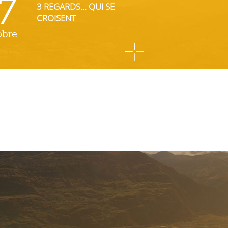
7
3 REGARDS... QUI SE
CROISENT
obre