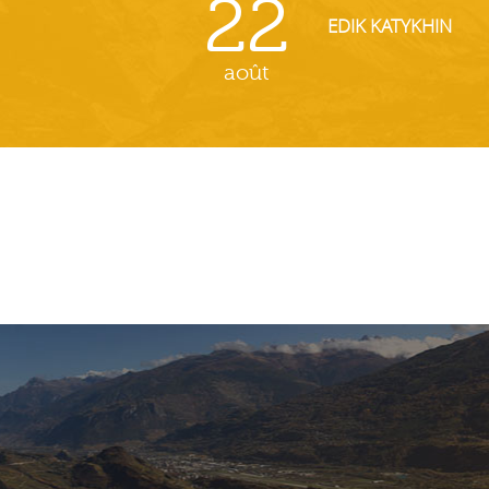
22
EDIK KATYKHIN
août