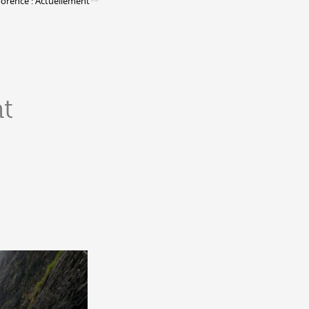
orence : Actuellement
Assemblées générales & Statuts
CONTACT &
NEWSLETTER
t
Contact
Annoncer une manifestation
nnoncer une nouvelle société
ire et/ou s'inscrire à la newsletter
igurer sur notre newsletter
oîtes à idées