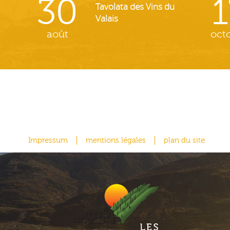
30
1
Tavolata des Vins du
Valais
août
oct
Impressum
mentions légales
plan du site