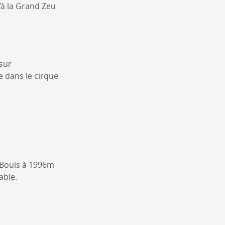
’à la Grand Zeu
 sur
e dans le cirque
u Bouis à 1996m
able.