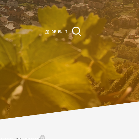
FR
DE
EN
IT
EVÈNEMENTS &
CTIVITÉS
ctivités dans la région
Promenades
Agenda des Manifestations
Club Vinum Montis
ctualités
oteaux du Soleil 2030