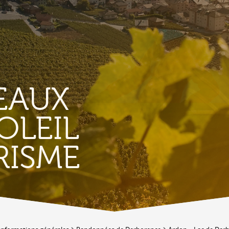
EAUX
OLEIL
TERROIR &
RISME
PATRIMOINE
A
Vignoble & parcours viticoles
A
Produits et magasins du terroir
Bourg de Conthey
Eglises & chapelles
Vestiges gallo-romains d'Ardon
A
Bâtisses anciennes
C