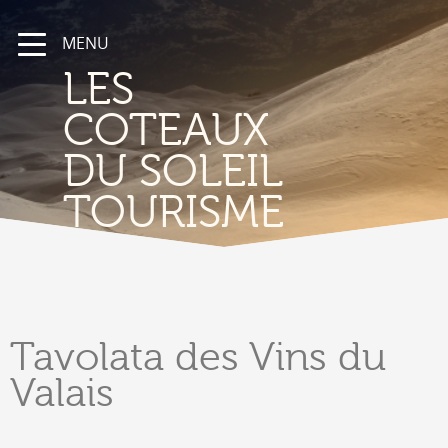
MENU
LES
COTEAUX
DU SOLEIL
TOURISME
Tavolata
des Vins du
Valais