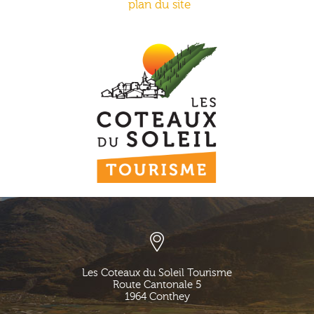
plan du site
Les Coteaux du Soleil Tourisme
Route Cantonale 5
1964
Conthey