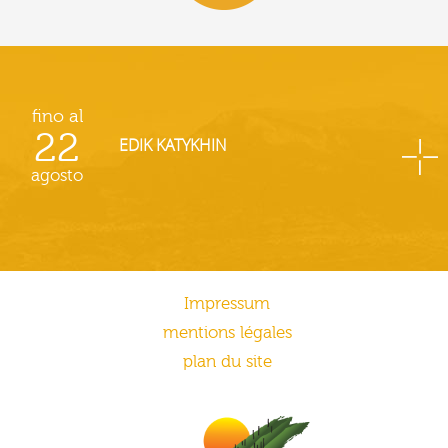
fino al
22
EDIK KATYKHIN
agosto
Impressum
mentions légales
plan du site