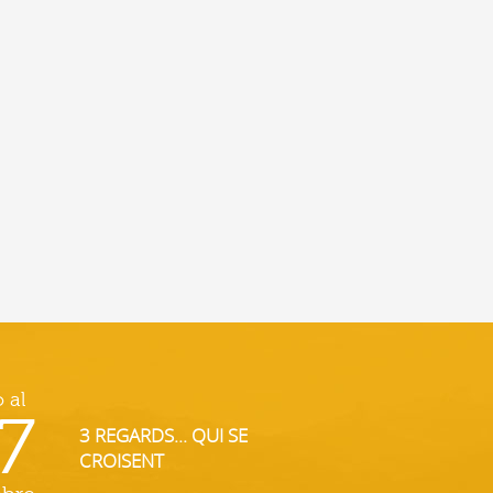
o al
7
3 REGARDS... QUI SE
CROISENT