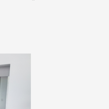
CONTACT &
NEWSLETTER
ontatti
Annunciare una manifestazione
nnoncer une nouvelle société
ire et/ou s'inscrire à la newsletter
igurer sur notre newsletter
oîtes à idées