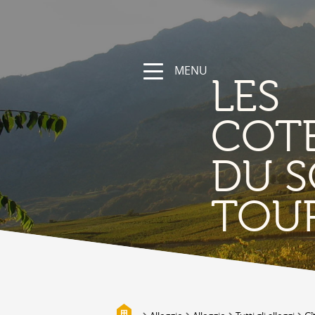
MENU
LES
COT
DU S
NATURA
TOU
La regione
Sentieri escursionistici e sportivi
Vallese a bici
Montagna
I bisses
Biotopi
Galleria fotografica