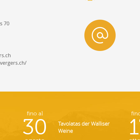
s 70
rs.ch
vergers.ch/
fino al
fin
30
1
Tavolatas der Walliser
Weine