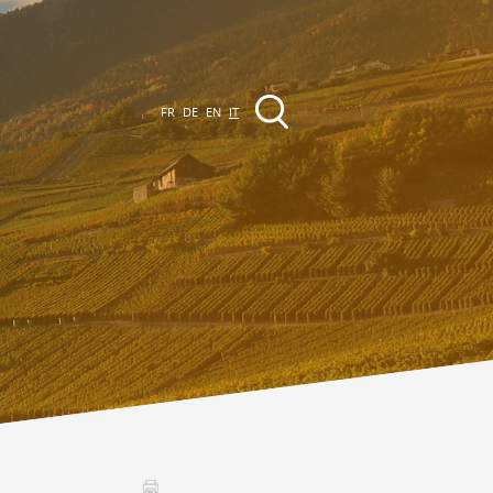
FR
DE
EN
IT
VENTI
a regione
Promenades
utte le manifestazioni
Club Vinum Montis
ctualités
oteaux du Soleil 2030
Assemblées générales & Statuts