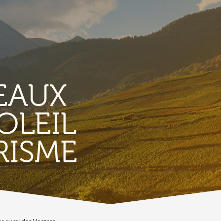
EAUX
OLEIL
TERRITORIO
E
RISME
Vigneti
L
Produits et magasins du terroir
Borgo di Conthey
T
Le chiese
Vestiges gallo-romains d'Ardon
A
Costruzioni antiche
C
Lieux-dits à Conthey