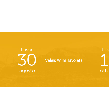
fino al
fin
30
1
Valais Wine Tavolata
agosto
ott