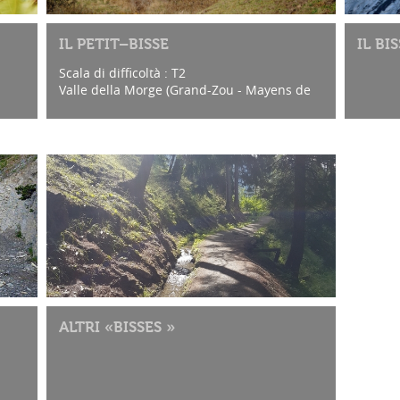
IL PETIT–BISSE
IL BI
Scala di difficoltà : T2
Valle della Morge (Grand-Zou - Mayens de
My)
ALTRI «BISSES »