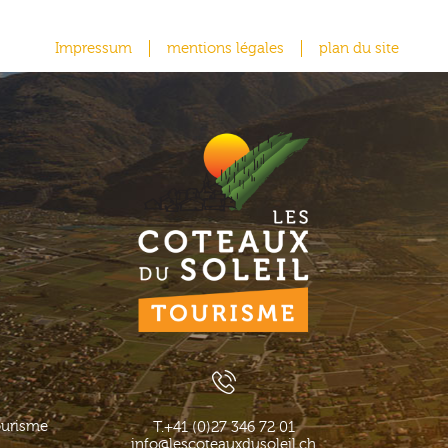
Impressum
mentions légales
plan du site
ourisme
T.
+41 (0)27 346 72 01
info@lescoteauxdusoleil.ch