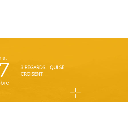
o al
7
3 REGARDS... QUI SE
CROISENT
obre