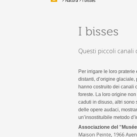
Natura
I bisses
ALLOGGIO
Alloggio
I bisses
Location de salles et de couverts
Bars, Cafés, Restaurants &
Traiteurs
Questi piccoli canali 
Caves
Caveaux de dégustation
Per irrigare le loro praterie
distanti, d’origine glacial
hanno costruito dei canali 
foreste. La loro origine no
caduti in disuso, altri sono 
delle opere audaci, mostran
un’insostituibile metodo d’
Associazione del “Musée 
Maison Peinte, 1966 Ayen