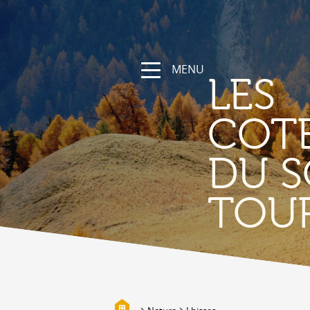
MENU
LES
COT
DU S
NATURA
TOU
La regione
Sentieri escursionistici e sportivi
Vallese a bici
Montagna
I bisses
Biotopi
Galleria fotografica