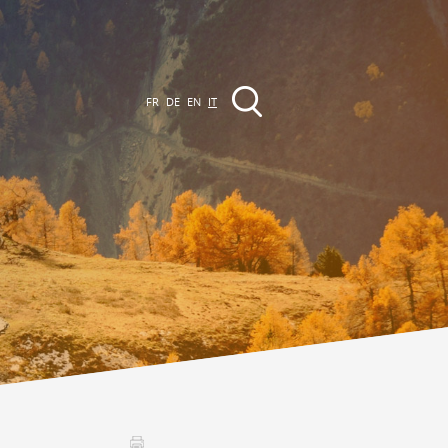
FR
DE
EN
IT
VENTI
a regione
Promenades
utte le manifestazioni
Club Vinum Montis
ctualités
oteaux du Soleil 2030
Assemblées générales & Statuts