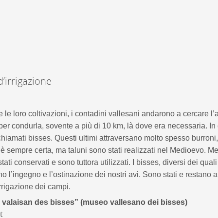
DERBORENCE
Présentation & vidéos
Géologie, faune et flore
C
Randonnées
Histoire et légendes
d’irrigazione
A
Mayens et alpages
L
Hébergement
F
Accès
B
 e le loro coltivazioni, i contadini vallesani andarono a cercare l
e, per condurla, sovente a più di 10 km, là dove era necessaria. I
chiamati bisses. Questi ultimi attraversano molto spesso burroni,
n è sempre certa, ma taluni sono stati realizzati nel Medioevo. M
stati conservati e sono tuttora utilizzati. I bisses, diversi dei qual
o l’ingegno e l’ostinazione dei nostri avi. Sono stati e restano 
irrigazione dei campi.
valaisan des bisses” (museo vallesano dei bisses)
t