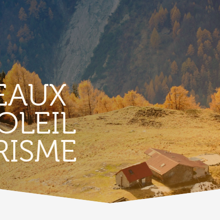
EAUX
OLEIL
TERRITORIO
E
RISME
Vigneti
L
Produits et magasins du terroir
Borgo di Conthey
T
Le chiese
Vestiges gallo-romains d'Ardon
A
Costruzioni antiche
C
Lieux-dits à Conthey