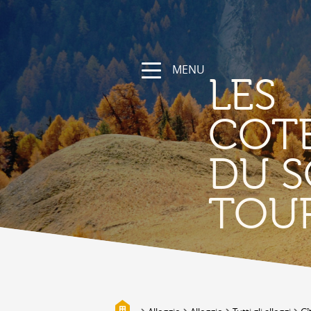
MENU
LES
COT
DU S
NATURA
TOU
La regione
Sentieri escursionistici e sportivi
Vallese a bici
Montagna
I bisses
Biotopi
Galleria fotografica