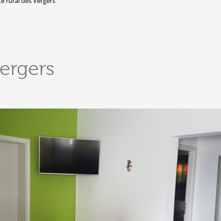
te rural des Vergers
DERBORENCE
Présentation & vidéos
Géologie, faune et flore
C
Vergers
Randonnées
Histoire et légendes
A
Mayens et alpages
L
Hébergement
F
Accès
B