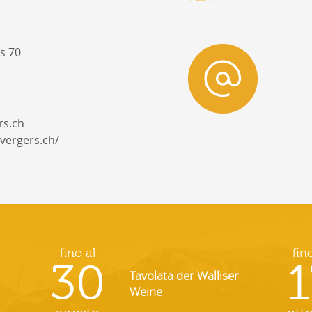
s 70
rs.ch
vergers.ch/
fino al
fin
30
1
Tavolata der Walliser
Weine