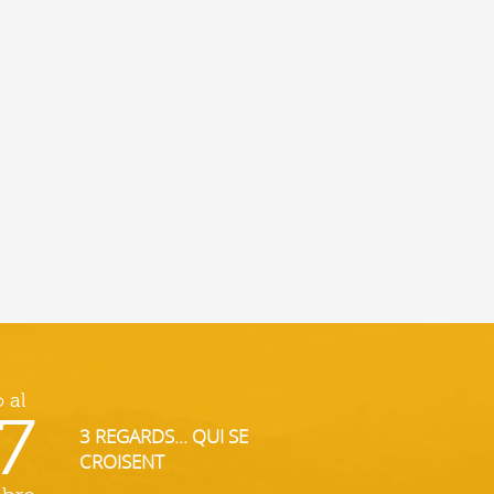
o al
7
3 REGARDS... QUI SE
CROISENT