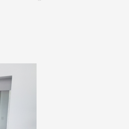
CONTACT &
NEWSLETTER
ontatti
Annunciare una manifestazione
nnoncer une nouvelle société
ire et/ou s'inscrire à la newsletter
igurer sur notre newsletter
oîtes à idées