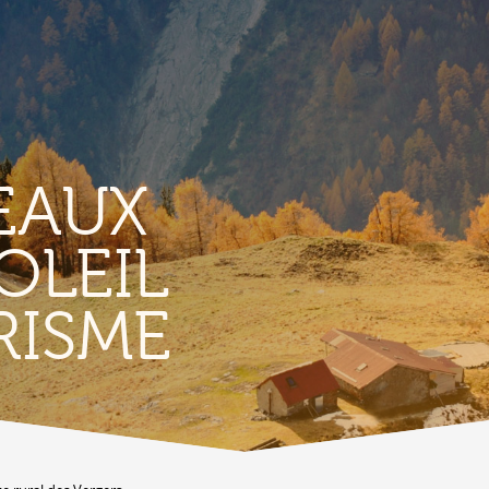
EAUX
OLEIL
TERRITORIO
E
RISME
Vigneti
L
Produits et magasins du terroir
Borgo di Conthey
T
Le chiese
Vestiges gallo-romains d'Ardon
A
Costruzioni antiche
C
Lieux-dits à Conthey