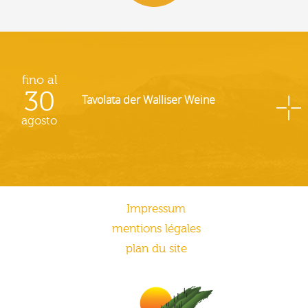
fino al
30
Tavolata der Walliser Weine
agosto
Impressum
mentions légales
plan du site