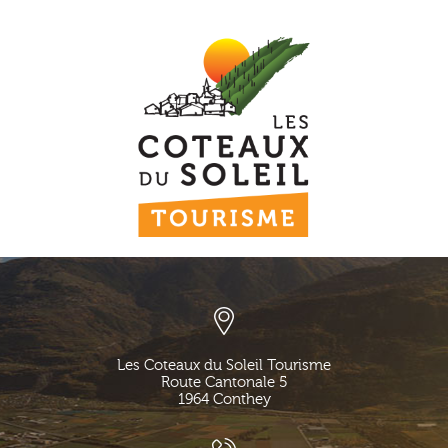
Les Coteaux du Soleil Tourisme
Route Cantonale 5
1964
Conthey