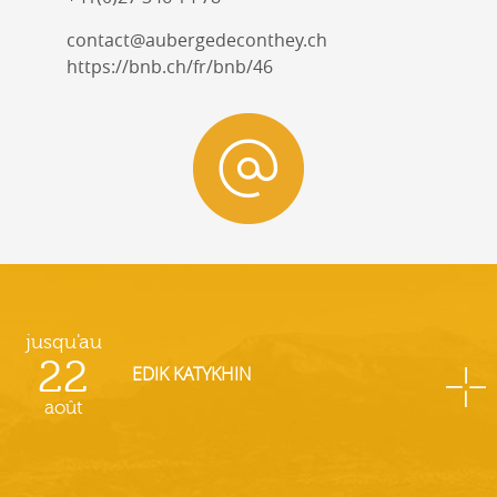
contact@aubergedeconthey.ch
https://bnb.ch/fr/bnb/46
jusqu'au
22
EDIK KATYKHIN
août