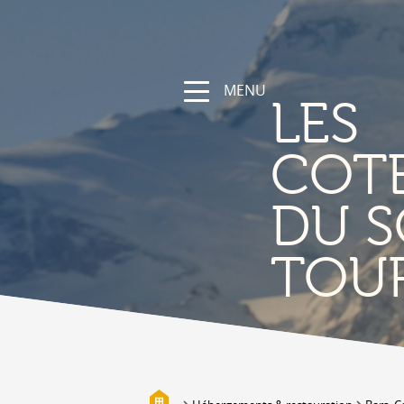
MENU
LES
COT
DU S
NATURE &
TOU
DÉCOUVERTE
Les Coteaux du Soleil, sa région
Randonnées et parcours sportifs
Valais à vélo et en VTT
Vallée de la Lizerne
Bisses
Biotopes & Marais