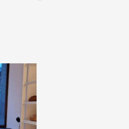
Assemblées générales & Statuts
CONTACT &
NEWSLETTER
Contact
Annoncer une manifestation
nnoncer une nouvelle société
ire et/ou s'inscrire à la newsletter
igurer sur notre newsletter
oîtes à idées