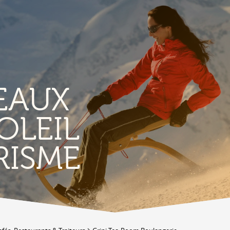
EAUX
OLEIL
TERROIR &
RISME
PATRIMOINE
A
Vignoble & parcours viticoles
A
Produits et magasins du terroir
Bourg de Conthey
Eglises & chapelles
Vestiges gallo-romains d'Ardon
A
Bâtisses anciennes
C