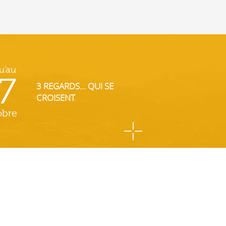
u'au
7
3 REGARDS... QUI SE
CROISENT
obre