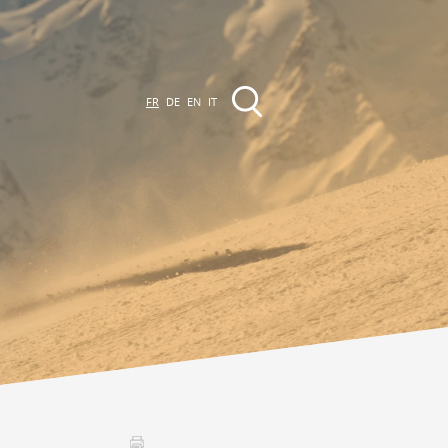
FR
DE
EN
IT
EVÈNEMENTS &
CTIVITÉS
ctivités dans la région
Promenades
Agenda des Manifestations
Club Vinum Montis
ctualités
oteaux du Soleil 2030