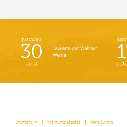
jusqu'au
jusq
30
1
Tavolata der Walliser
Weine
août
oct
Impressum
mentions légales
plan du site