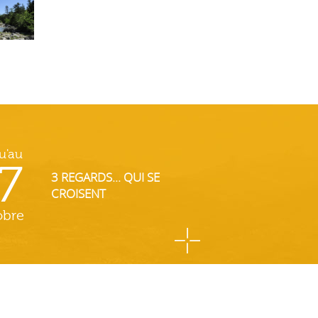
u'au
7
3 REGARDS... QUI SE
CROISENT
obre