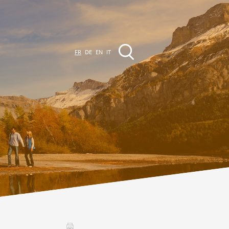
FR
DE
EN
IT
EVÈNEMENTS &
CTIVITÉS
ctivités dans la région
Promenades
Agenda des Manifestations
Club Vinum Montis
ctualités
oteaux du Soleil 2030