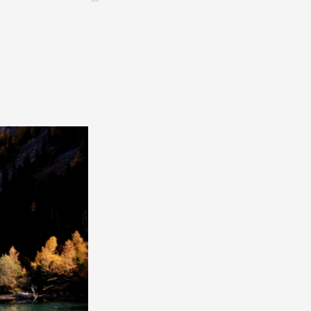
Assemblées générales & Statuts
CONTACT &
NEWSLETTER
Contact
Annoncer une manifestation
nnoncer une nouvelle société
ire et/ou s'inscrire à la newsletter
igurer sur notre newsletter
oîtes à idées