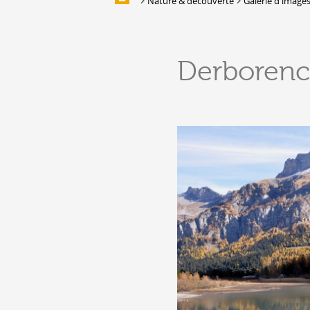
Nature & découverte
Galerie d'image
Galerie d'images
HÉBERGEMENTS &
Derboren
RESTAURATION
Hébergement
Location de salles et de couverts
Bars, Cafés, Restaurants &
Traiteurs
Caves
Caveaux de dégustation