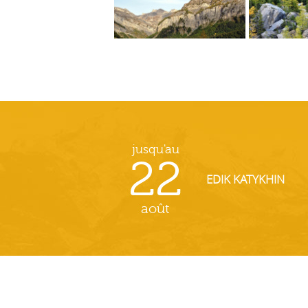
jusqu'au
22
EDIK KATYKHIN
août