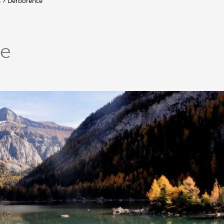
s
Derborence
Lieux-dits à Conthey
DERBORENCE
ce
Présentation & vidéos
Géologie, faune et flore
Randonnées
Histoire et légendes
A
Mayens et alpages
L
Hébergement
F
Accès
B