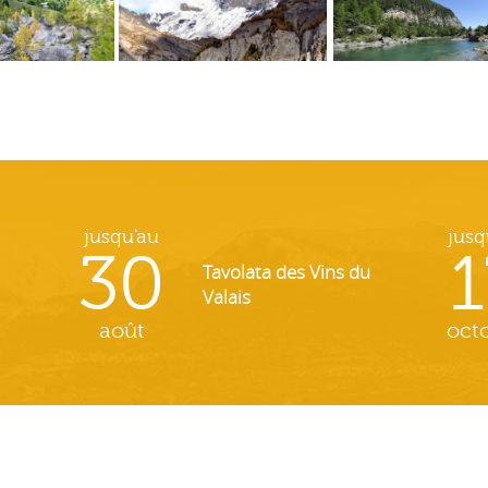
jusqu'au
jusq
30
1
Tavolata des Vins du
Valais
août
oct