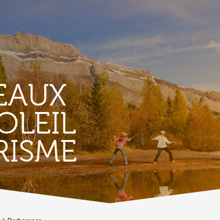
EAUX
OLEIL
TERROIR &
RISME
PATRIMOINE
A
Vignoble & parcours viticoles
A
Produits et magasins du terroir
Bourg de Conthey
Eglises & chapelles
Vestiges gallo-romains d'Ardon
A
Bâtisses anciennes
C