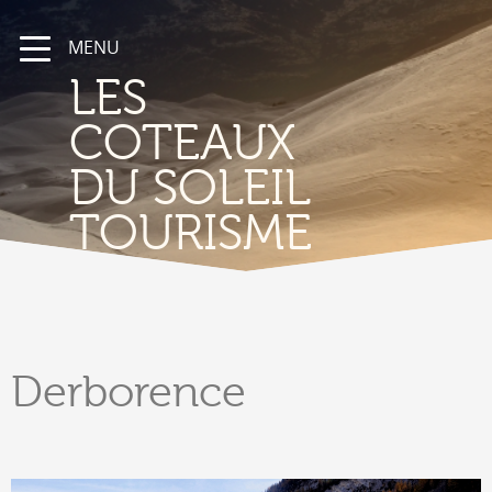
MENU
LES
COTEAUX
DU SOLEIL
TOURISME
Derborence