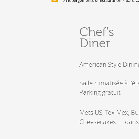
Hébergements & restauration
Bars, C
Galerie d'images
HÉBERGEMENTS &
Chef's
RESTAURATION
Diner
Hébergement
Location de salles et de couverts
Bars, Cafés, Restaurants &
American Style Dining
Traiteurs
Caves
Caveaux de dégustation
Salle climatisée à l
Parking gratuit
Mets US, Tex-Mex, Bur
Cheesecakes .... dans