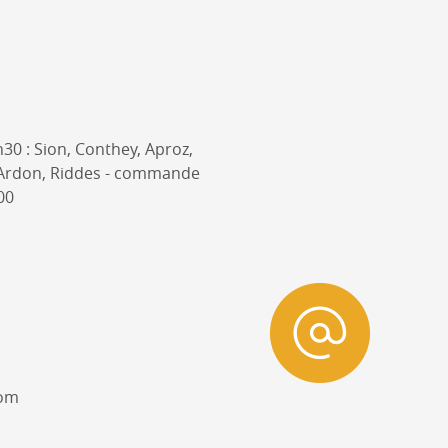
30 : Sion, Conthey, Aproz,
, Ardon, Riddes - commande
00
com