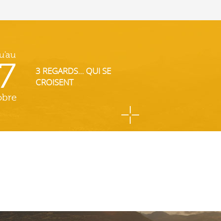
u'au
7
3 REGARDS... QUI SE
CROISENT
obre