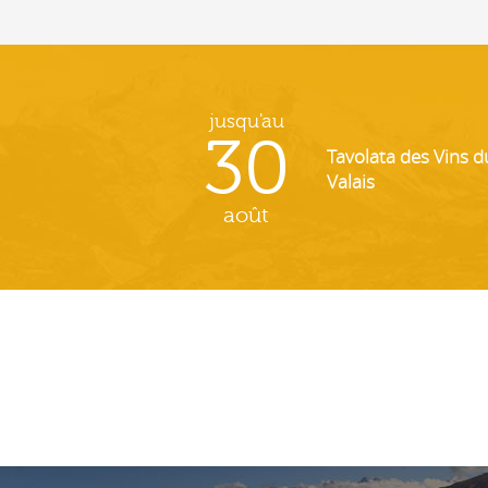
jusqu'au
30
Tavolata des Vins d
Valais
août