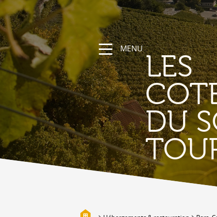
MENU
LES
COT
DU S
NATURE &
TOU
DÉCOUVERTE
Les Coteaux du Soleil, sa région
Randonnées et parcours sportifs
Valais à vélo et en VTT
Vallée de la Lizerne
Bisses
Biotopes & Marais