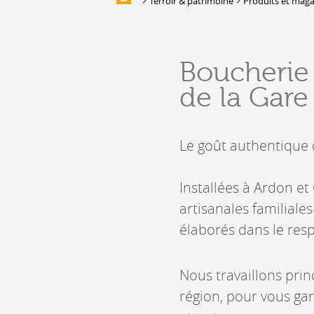
Terroir & patrimoine
Produits et maga
Galerie d'images
HÉBERGEMENTS &
Boucherie
RESTAURATION
de la Gare
Hébergement
Location de salles et de couverts
Bars, Cafés, Restaurants &
Le goût authentique 
Traiteurs
Caves
Caveaux de dégustation
Installées à Ardon e
artisanales familiale
élaborés dans le resp
Nous travaillons pri
région, pour vous gar