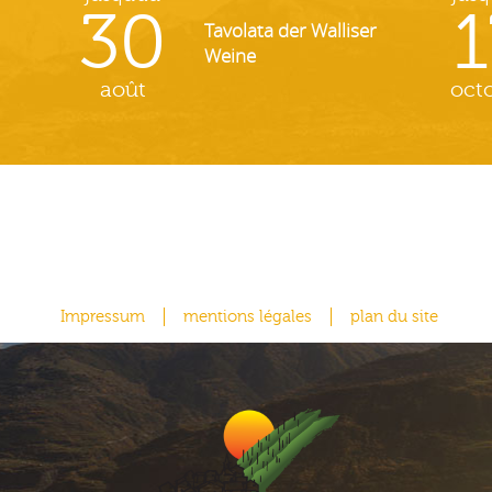
30
1
Tavolata der Walliser
Weine
août
oct
Impressum
mentions légales
plan du site