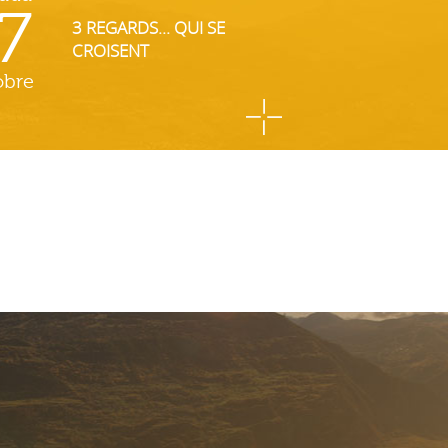
7
3 REGARDS... QUI SE
CROISENT
obre