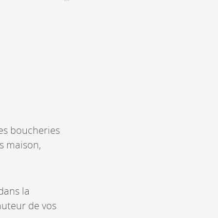
Assemblées générales & Statuts
CONTACT &
NEWSLETTER
Contact
Annoncer une manifestation
nnoncer une nouvelle société
ire et/ou s'inscrire à la newsletter
igurer sur notre newsletter
oîtes à idées
des boucheries
ts maison,
dans la
hauteur de vos