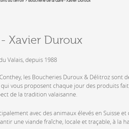
sins du terroir
Boucherie de la Gare - Xavier Duroux
Lieux-dits à Conthey
DERBORENCE
Présentation & vidéos
 - Xavier Duroux
Géologie, faune et flore
Randonnées
Histoire et légendes
A
du Valais, depuis 1988
Mayens et alpages
L
Hébergement
F
Accès
B
t Conthey, les Boucheries Duroux & Délitroz sont 
s qui vous proposent chaque jour des produits fai
ect de la tradition valaisanne.
ncipalement avec des animaux élevés en Suisse et 
antir une viande fraîche, locale et traçable, à la 