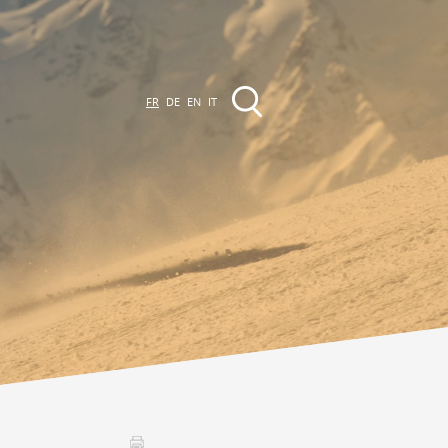
FR
DE
EN
IT
EVÈNEMENTS &
CTIVITÉS
ctivités dans la région
Promenades
Agenda des Manifestations
Club Vinum Montis
ctualités
oteaux du Soleil 2030