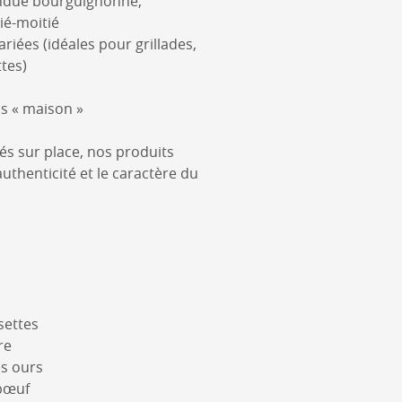
ndue bourguignonne,
ié-moitié
riées (idéales pour grillades,
ttes)
s « maison »
és sur place, nos produits
authenticité et le caractère du
settes
re
es ours
bœuf