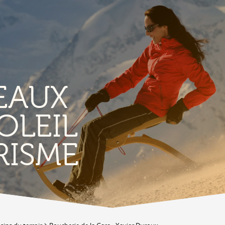
EAUX
OLEIL
TERROIR &
RISME
PATRIMOINE
A
Vignoble & parcours viticoles
A
Produits et magasins du terroir
Bourg de Conthey
Eglises & chapelles
Vestiges gallo-romains d'Ardon
A
Bâtisses anciennes
C