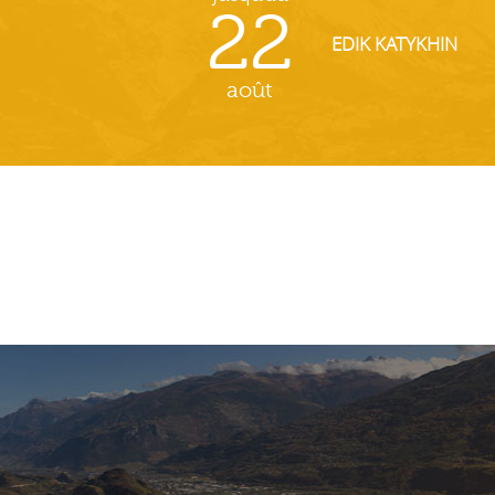
22
EDIK KATYKHIN
août