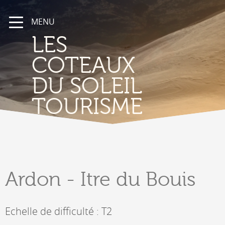
MENU
LES
COTEAUX
DU SOLEIL
TOURISME
Ardon
- Itre du Bouis
Echelle de difficulté : T2