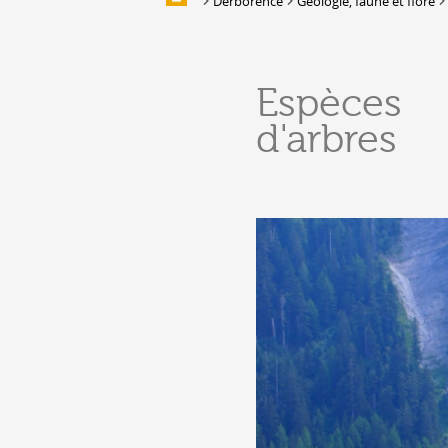
Derborence
Géologie, faune et flore
Galleries of images
EAT & SLEEP
Espèces
Accommodation
d'arbres
Location de salles et de couverts
Bars, Cafés, Restaurants &
Traiteurs
Caves
Caveaux de dégustation