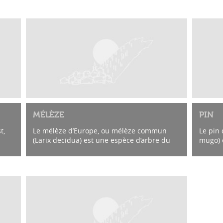
MÉLÈZE
PIN
t,
Le mélèze d’Europe, ou mélèze commun
Le pin
(Larix decidua) est une espèce d’arbre du
mugo) 
genre Larix et de la famille des Pinaceae. A
glacièr
e...
Derborence, on le trouve dans toute la...
montag
relativ