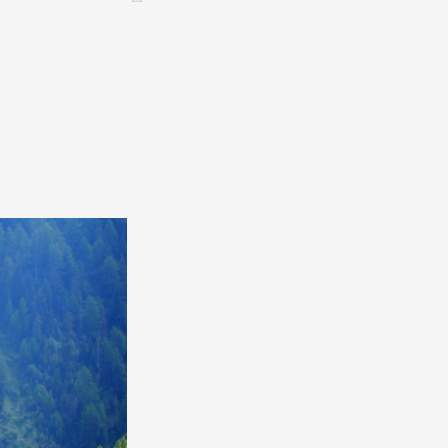
CONTACT &
NEWSLETTER
Contact
Announce an event
nnoncer une nouvelle société
ire et/ou s'inscrire à la newsletter
igurer sur notre newsletter
oîtes à idées