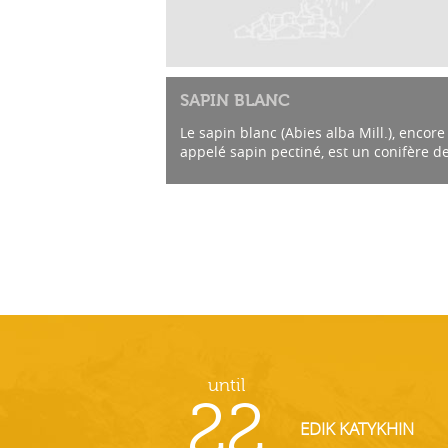
SAPIN BLANC
Le sapin blanc (Abies alba Mill.), encore
appelé sapin pectiné, est un conifère de
famille des Pinacées. C’est une essence
importante pour la foresterie en Europe
until
22
EDIK KATYKHIN