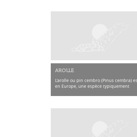
AROLLE
L’arolle ou pin cembro (Pinus cembra) es
en Europe, une espèce typiquement
subalpine. A l’exception de Pinus peuce,
c’est le seul pin à cinq aiguilles originair