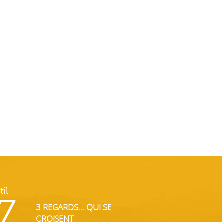
til
7
3 REGARDS... QUI SE
CROISENT