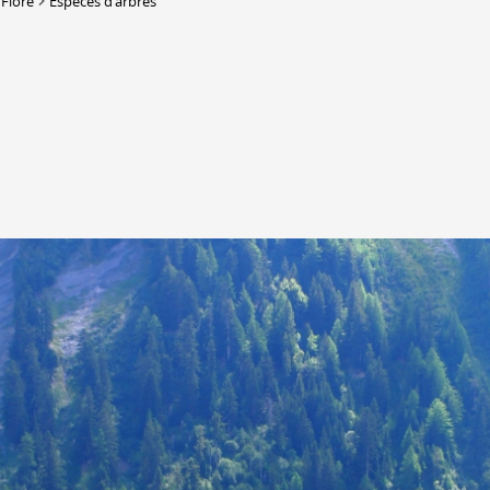
Flore
Espèces d'arbres
DERBORENCE
Présentation & vidéos
Géologie, faune et flore
Randonnées
Histoire et légendes
A
Mayens et alpages
L
Hébergement
F
Accès
B