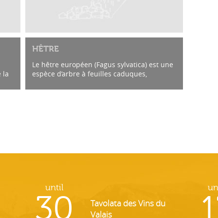
HÊTRE
Le hêtre européen (Fagus sylvatica) est une
 la
espèce d’arbre à feuilles caduques,
originaire d’Europe, de la famille des
.
Fagaceae qui comprend en outre le chêne
et le...
until
un
30
1
Tavolata des Vins du
Valais