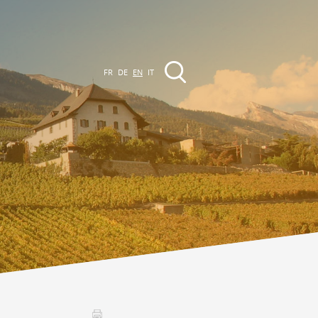
FR
DE
EN
IT
EVENTS
The region
Promenades
ll events
Club Vinum Montis
ctualités
oteaux du Soleil 2030
Assemblées générales & Statuts