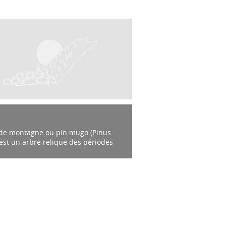
 de montagne ou pin mugo (Pinus
est un arbre relique des périodes
es n’habitant que les régions
neuses d’Europe. L’espèce est
ement...