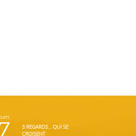
 zum
7
3 REGARDS... QUI SE
CROISENT