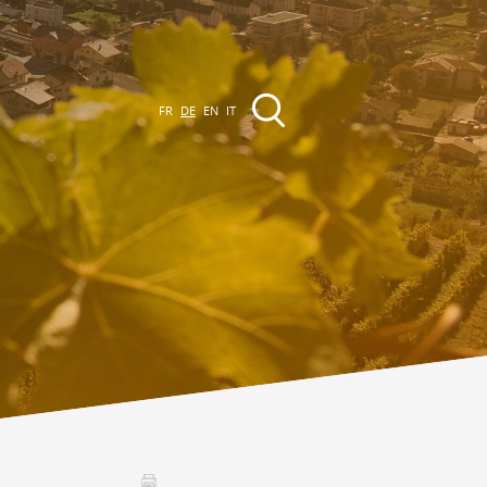
FR
DE
EN
IT
VERANSTALTUNGEN
Die Region
Promenades
lle Veranstaltungen
Club Vinum Montis
ctualités
oteaux du Soleil 2030
Assemblées générales & Statuts