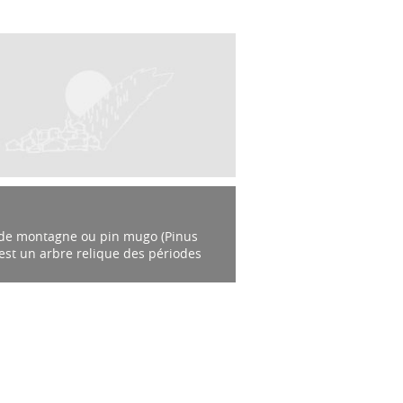
 de montagne ou pin mugo (Pinus
est un arbre relique des périodes
es n’habitant que les régions
neuses d’Europe. L’espèce est
ement...