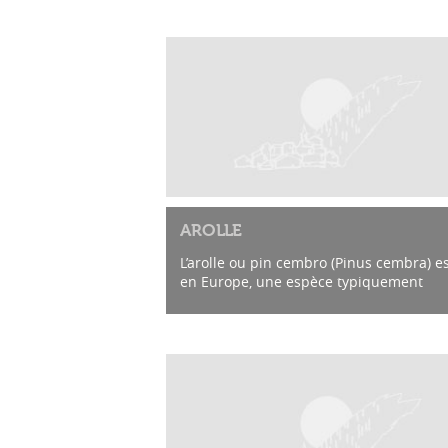
AROLLE
L’arolle ou pin cembro (Pinus cembra) es
en Europe, une espèce typiquement
subalpine. A l’exception de Pinus peuce,
c’est le seul pin à cinq aiguilles originair