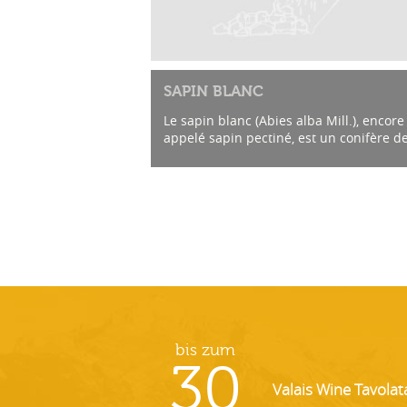
SAPIN BLANC
Le sapin blanc (Abies alba Mill.), encore
appelé sapin pectiné, est un conifère de
famille des Pinacées. C’est une essence
importante pour la foresterie en Europe
bis zum
30
Valais Wine Tavolat