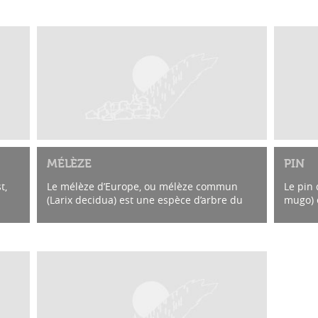
MÉLÈZE
PIN
t,
Le mélèze d’Europe, ou mélèze commun
Le pin
(Larix decidua) est une espèce d’arbre du
mugo) 
genre Larix et de la famille des Pinaceae. A
glacièr
e...
Derborence, on le trouve dans toute la...
montag
relativ