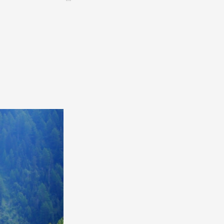
CONTACT &
NEWSLETTER
Kontakt
Eine Veranstaltung ankündigen
nnoncer une nouvelle société
ire et/ou s'inscrire à la newsletter
igurer sur notre newsletter
oîtes à idées