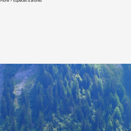
Flore
Espèces d'arbres
DERBORENCE
Présentation & vidéos
Géologie, faune et flore
Randonnées
Histoire et légendes
A
Mayens et alpages
L
Hébergement
F
Accès
B