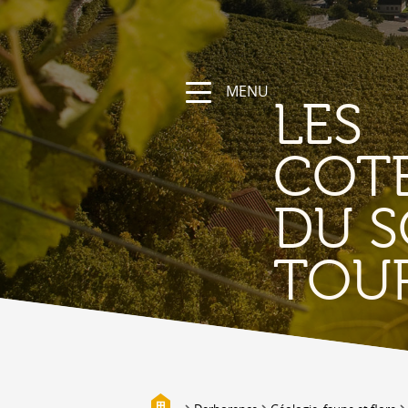
MENU
LES
COT
DU S
NATUR
TOU
Die Region
Wandern und Sportwege
Das Wallis mit Fahrrad und
Mountainbike
Gebirge
Die Suonen
Biotope