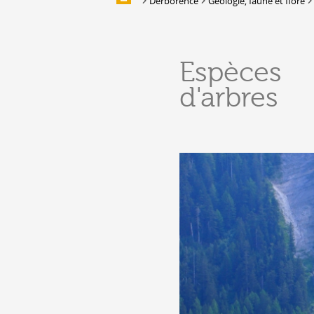
Derborence
Géologie, faune et flore
Multimedia
UNTERKUNFT
Espèces
Unterbringung
d'arbres
Location de salles et de couverts
Bars, Cafés, Restaurants &
Traiteurs
Caves
Caveaux de dégustation