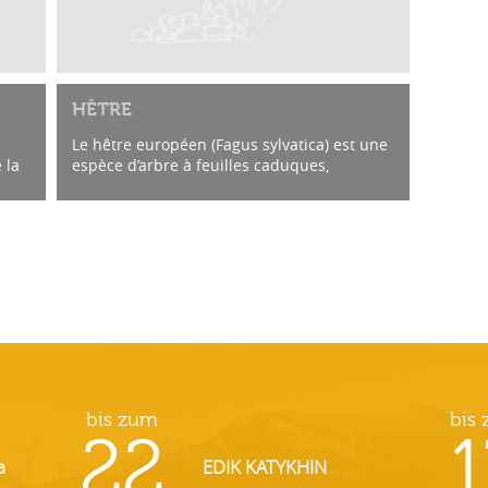
HÊTRE
Le hêtre européen (Fagus sylvatica) est une
 la
espèce d’arbre à feuilles caduques,
originaire d’Europe, de la famille des
.
Fagaceae qui comprend en outre le chêne
et le...
bis zum
bis
22
1
a
EDIK KATYKHIN