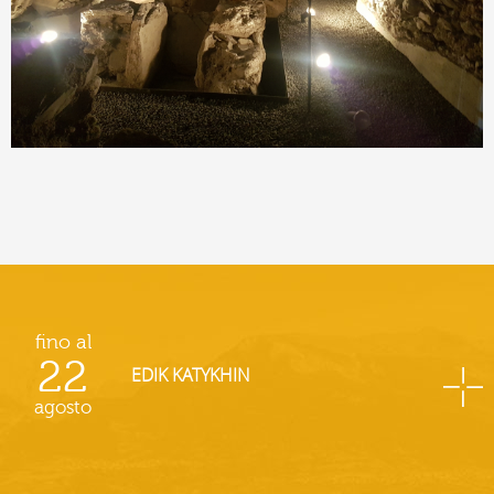
fino al
22
EDIK KATYKHIN
agosto