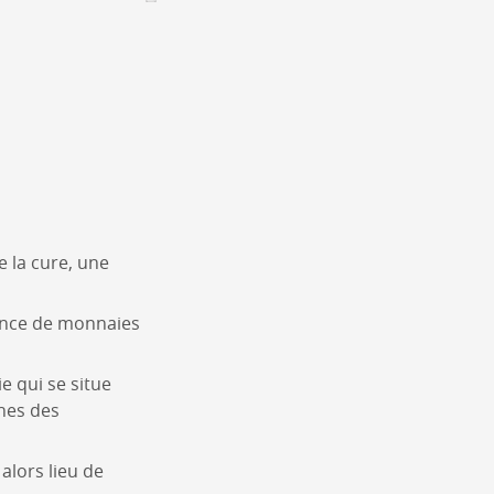
CONTACT &
NEWSLETTER
Contact
Announce an event
nnoncer une nouvelle société
ire et/ou s'inscrire à la newsletter
e la cure, une
igurer sur notre newsletter
oîtes à idées
sence de monnaies
e qui se situe
rnes des
 alors lieu de