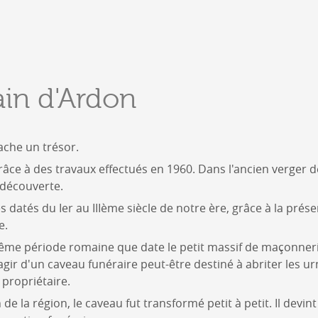
DERBORENCE
Présentation & vidéos
in d'Ardon
Géologie, faune et flore
Randonnées
Histoire et légendes
A
cache un trésor.
Mayens et alpages
L
Hébergement
râce à des travaux effectués en 1960. Dans l'ancien verger d
F
Accès
découverte.
B
s datés du Ier au IIIème siècle de notre ère, grâce à la pré
e.
même période romaine que date le petit massif de maçonneri
 s'agir d'un caveau funéraire peut-être destiné à abriter les u
propriétaire.
 de la région, le caveau fut transformé petit à petit. Il devint