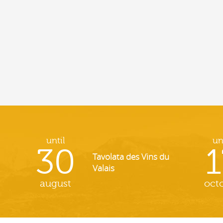
until
un
30
1
Tavolata des Vins du
Valais
august
oct