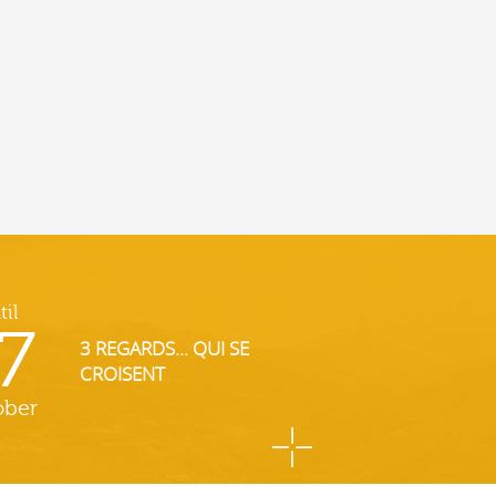
til
7
3 REGARDS... QUI SE
CROISENT
ober