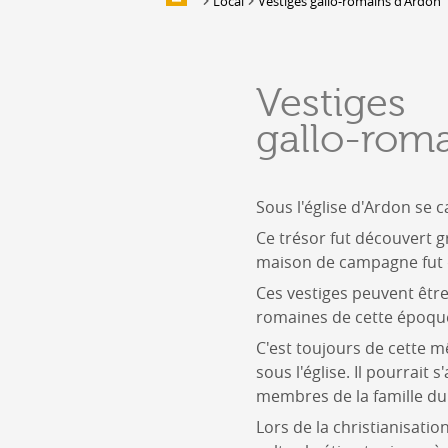
Local
Vestiges gallo-romains d'Ardon
Galleries of images
EAT & SLEEP
Vestiges
Accommodation
gallo-roma
Location de salles et de couverts
Bars, Cafés, Restaurants &
Traiteurs
Sous l'église d'Ardon se 
Caves
Caveaux de dégustation
Ce trésor fut découvert g
maison de campagne fut 
Ces vestiges peuvent être
romaines de cette époqu
C'est toujours de cette 
sous l'église. Il pourrait
membres de la famille du 
Lors de la christianisation