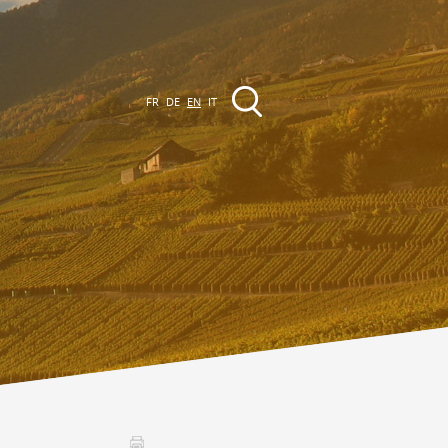
FR
DE
EN
IT
EVENTS
The region
Promenades
ll events
Club Vinum Montis
ctualités
oteaux du Soleil 2030
Assemblées générales & Statuts