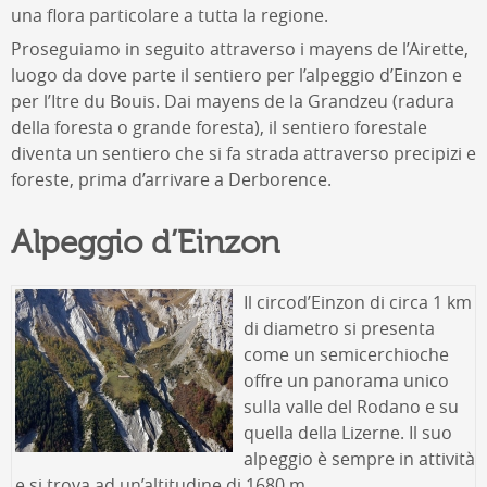
una flora particolare a tutta la regione.
Proseguiamo in seguito attraverso i mayens de l’Airette,
luogo da dove parte il sentiero per l’alpeggio d’Einzon e
per l’Itre du Bouis. Dai mayens de la Grandzeu (radura
della foresta o grande foresta), il sentiero forestale
diventa un sentiero che si fa strada attraverso precipizi e
foreste, prima d’arrivare a Derborence.
Alpeggio d’Einzon
Il circo
d’Einzon di circa 1 km
di diametro si presenta
come un semicerchio
che
offre un panorama unico
sulla valle del Rodano e su
quella della Lizerne. Il suo
alpeggio è sempre in attività
e si trova ad un’altitudine di 1680 m.