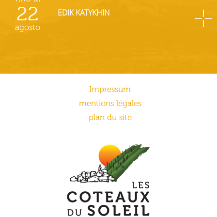
22
EDIK KATYKHIN
agosto
Impressum
mentions légales
plan du site