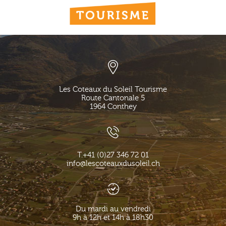
Les Coteaux du Soleil Tourisme
Route Cantonale 5
1964
Conthey
T.
+41 (0)27 346 72 01
info@lescoteauxdusoleil.ch
Du mardi au vendredi
9h à 12h et 14h à 18h30