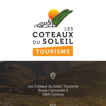
Les Coteaux du Soleil Tourisme
Route Cantonale 5
1964
Conthey