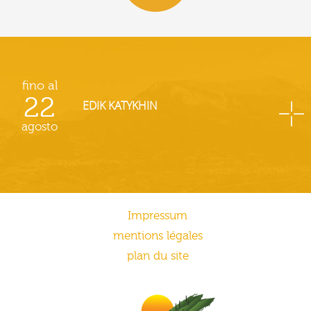
fino al
22
EDIK KATYKHIN
agosto
Impressum
mentions légales
plan du site