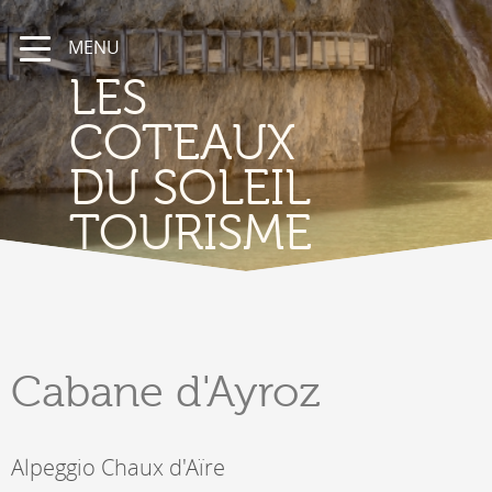
MENU
LES
COTEAUX
DU SOLEIL
TOURISME
Cabane
d'Ayroz
Alpeggio Chaux d'Aïre