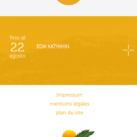
fino al
22
EDIK KATYKHIN
agosto
Impressum
mentions légales
plan du site