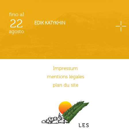
fino al
22
EDIK KATYKHIN
agosto
Impressum
mentions légales
plan du site