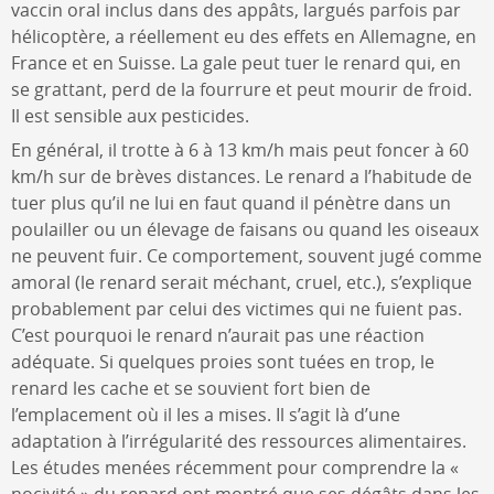
vaccin oral inclus dans des appâts, largués parfois par
hélicoptère, a réellement eu des effets en Allemagne, en
France et en Suisse. La gale peut tuer le renard qui, en
se grattant, perd de la fourrure et peut mourir de froid.
Il est sensible aux pesticides.
En général, il trotte à 6 à 13 km/h mais peut foncer à 60
km/h sur de brèves distances. Le renard a l’habitude de
tuer plus qu’il ne lui en faut quand il pénètre dans un
poulailler ou un élevage de faisans ou quand les oiseaux
ne peuvent fuir. Ce comportement, souvent jugé comme
amoral (le renard serait méchant, cruel, etc.), s’explique
probablement par celui des victimes qui ne fuient pas.
C’est pourquoi le renard n’aurait pas une réaction
adéquate. Si quelques proies sont tuées en trop, le
renard les cache et se souvient fort bien de
l’emplacement où il les a mises. Il s’agit là d’une
adaptation à l’irrégularité des ressources alimentaires.
Les études menées récemment pour comprendre la «
nocivité » du renard ont montré que ses dégâts dans les