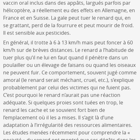
vaccin oral inclus dans des appâts, largués parfois par
hélicoptère, a réellement eu des effets en Allemagne, en
France et en Suisse. La gale peut tuer le renard qui, en
se grattant, perd de la fourrure et peut mourir de froid.
Il est sensible aux pesticides.
En général, il trotte à 6 à 13 km/h mais peut foncer à 60
km/h sur de brèves distances. Le renard a l’habitude de
tuer plus qu’il ne lui en faut quand il pénètre dans un
poulailler ou un élevage de faisans ou quand les oiseaux
ne peuvent fuir. Ce comportement, souvent jugé comme
amoral (le renard serait méchant, cruel, etc.), s’explique
probablement par celui des victimes qui ne fuient pas.
C’est pourquoi le renard n’aurait pas une réaction
adéquate. Si quelques proies sont tuées en trop, le
renard les cache et se souvient fort bien de
l’emplacement où il les a mises. Il s’agit là d’une
adaptation à l’irrégularité des ressources alimentaires.
Les études menées récemment pour comprendre la «
nocivité » du renard ont montré que ses dégâts dans les