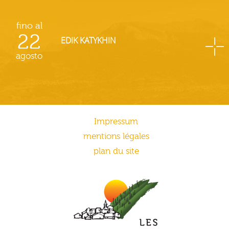
fino al
22
EDIK KATYKHIN
agosto
Impressum
mentions légales
plan du site