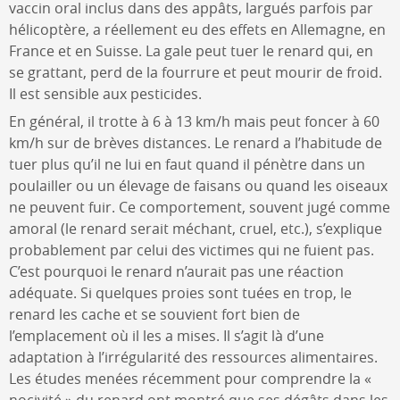
vaccin oral inclus dans des appâts, largués parfois par
hélicoptère, a réellement eu des effets en Allemagne, en
France et en Suisse. La gale peut tuer le renard qui, en
se grattant, perd de la fourrure et peut mourir de froid.
Il est sensible aux pesticides.
En général, il trotte à 6 à 13 km/h mais peut foncer à 60
km/h sur de brèves distances. Le renard a l’habitude de
tuer plus qu’il ne lui en faut quand il pénètre dans un
poulailler ou un élevage de faisans ou quand les oiseaux
ne peuvent fuir. Ce comportement, souvent jugé comme
amoral (le renard serait méchant, cruel, etc.), s’explique
probablement par celui des victimes qui ne fuient pas.
C’est pourquoi le renard n’aurait pas une réaction
adéquate. Si quelques proies sont tuées en trop, le
renard les cache et se souvient fort bien de
l’emplacement où il les a mises. Il s’agit là d’une
adaptation à l’irrégularité des ressources alimentaires.
Les études menées récemment pour comprendre la «
nocivité » du renard ont montré que ses dégâts dans les