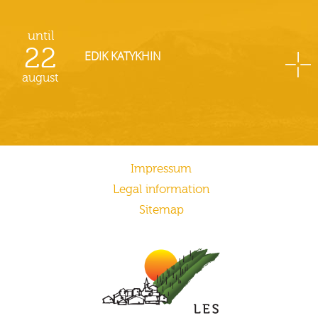
until
22
EDIK KATYKHIN
august
Impressum
Legal information
Sitemap