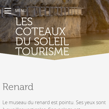
MENU
LES
COTEAUX
DU SOLEIL
TOURISME
Renard
Le museau du renard est pointu. Ses yeux sont