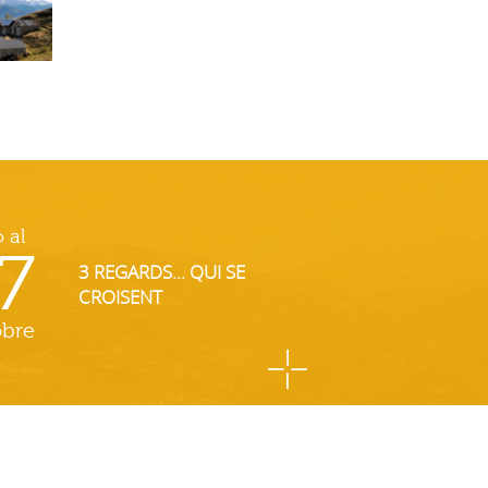
o al
7
3 REGARDS... QUI SE
CROISENT
obre