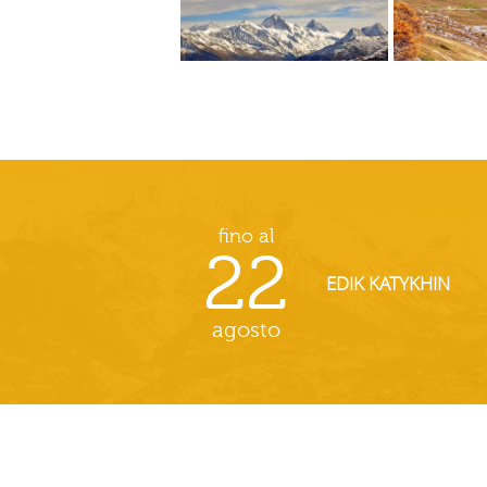
fino al
22
EDIK KATYKHIN
agosto