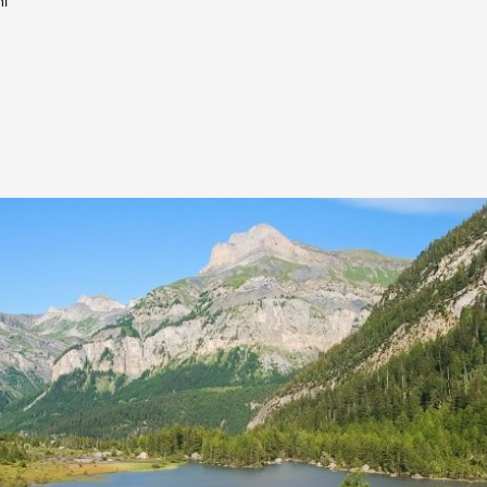
ni
DERBORENCE
Présentation & vidéos
Géologie, faune et flore
C
Randonnées
Histoire et légendes
A
Mayens et alpages
L
Hébergement
F
Accès
B