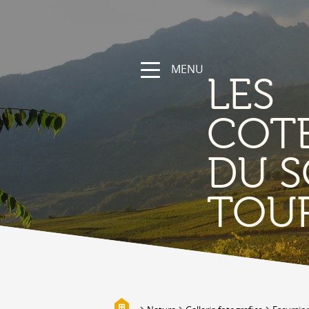
MENU
LES
COT
DU S
NATURA
TOU
La regione
Sentieri escursionistici e sportivi
Vallese a bici
Montagna
I bisses
Biotopi
Galleria fotografica