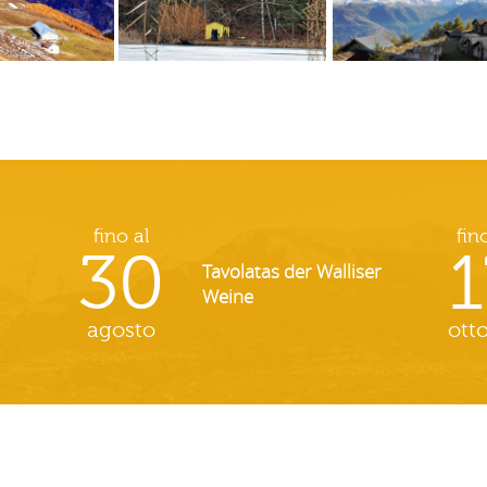
fino al
fin
30
1
Tavolatas der Walliser
Weine
agosto
ott