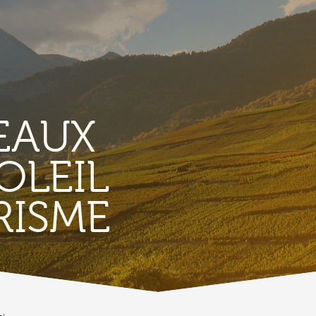
EAUX
OLEIL
TERRITORIO
E
RISME
Vigneti
L
Produits et magasins du terroir
Borgo di Conthey
T
Le chiese
Vestiges gallo-romains d'Ardon
A
Costruzioni antiche
C
Lieux-dits à Conthey