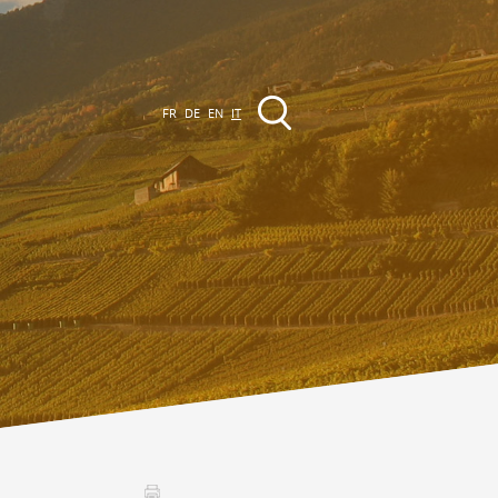
FR
DE
EN
IT
VENTI
a regione
Promenades
utte le manifestazioni
Club Vinum Montis
ctualités
oteaux du Soleil 2030
Assemblées générales & Statuts