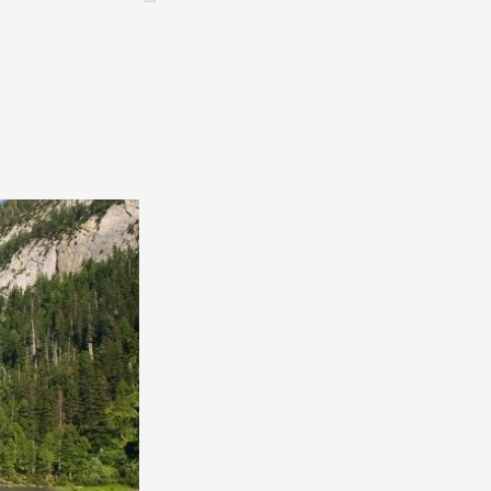
CONTACT &
NEWSLETTER
ontatti
Annunciare una manifestazione
nnoncer une nouvelle société
ire et/ou s'inscrire à la newsletter
igurer sur notre newsletter
oîtes à idées