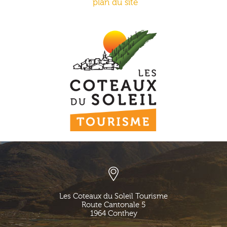
plan du site
Les Coteaux du Soleil Tourisme
Route Cantonale 5
1964
Conthey