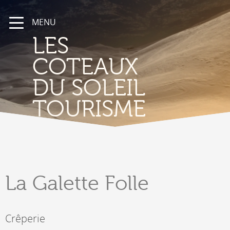
MENU
LES
COTEAUX
DU SOLEIL
TOURISME
La Galette
Folle
Crêperie