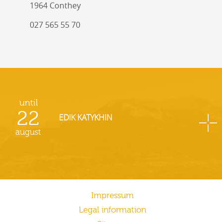
1964 Conthey
027 565 55 70
until
22
EDIK KATYKHIN
august
Impressum
Legal information