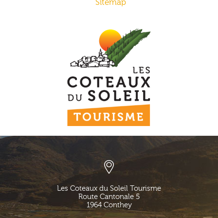
Sitemap
Les Coteaux du Soleil Tourisme
Route Cantonale 5
1964
Conthey