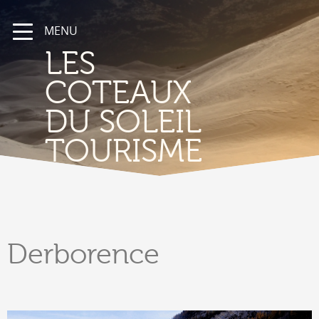
MENU
LES
COTEAUX
DU SOLEIL
TOURISME
Derborence