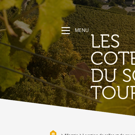
MENU
LES
COT
DU S
NATURA
TOU
La regione
Sentieri escursionistici e sportivi
Vallese a bici
Montagna
I bisses
Biotopi
Galleria fotografica