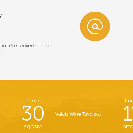
y
y.ch/fr/couvert-codoz-
fino al
fin
30
1
Valais Wine Tavolata
agosto
ott