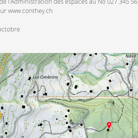
 de l'Administration des espaces au No 027 345 56
 sur www.conthey.ch
octobre