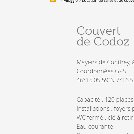
Alloggio
Location de salles et de couv
ALLOGGIO
Alloggio
Couvert
Location de salles et de couverts
de Codoz
Bars, Cafés, Restaurants &
Traiteurs
Caves
Mayens de Conthey, 
Caveaux de dégustation
Coordonnées GPS
46°15'05.59"N 7°16’5
Capacité : 120 places
Installations : foyers
WC fermé : clé à ret
Eau courante