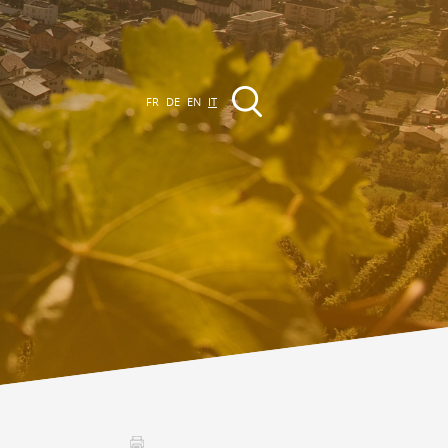
FR
DE
EN
IT
VENTI
a regione
Promenades
utte le manifestazioni
Club Vinum Montis
ctualités
oteaux du Soleil 2030
Assemblées générales & Statuts