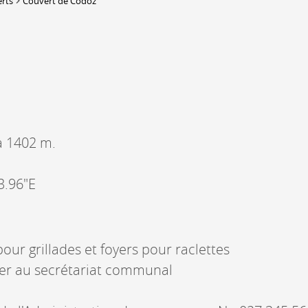
erts
Couvert de Codoz
DERBORENCE
Présentation & vidéos
Géologie, faune et flore
C
Randonnées
Histoire et légendes
A
Mayens et alpages
L
à 1402 m.
Hébergement
F
Accès
B
3.96"E
 pour grillades et foyers pour raclettes
irer au secrétariat communal