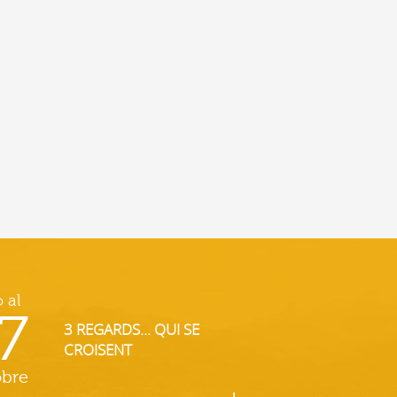
o al
7
3 REGARDS... QUI SE
CROISENT
obre