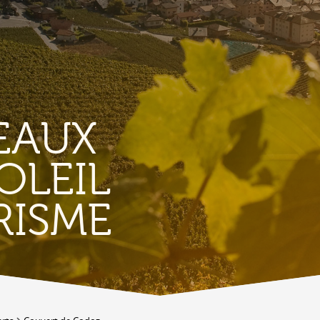
EAUX
OLEIL
TERRITORIO
E
RISME
Vigneti
L
Produits et magasins du terroir
Borgo di Conthey
T
Le chiese
Vestiges gallo-romains d'Ardon
A
Costruzioni antiche
C
Lieux-dits à Conthey