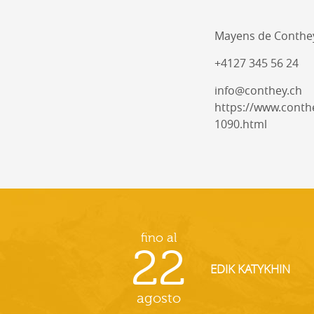
Mayens de Conthe
+4127 345 56 24
info@conthey.ch
https://www.conthe
1090.html
fino al
22
EDIK KATYKHIN
agosto