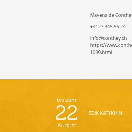
Mayens de Conthe
+4127 345 56 24
info@conthey.ch
https://www.conthe
1090.html
bis zum
22
EDIK KATYKHIN
August