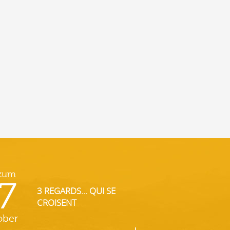
 zum
7
3 REGARDS... QUI SE
CROISENT
ober