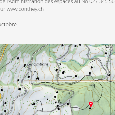
 de l'Administration des espaces au No 027 345 56
 sur www.conthey.ch
octobre