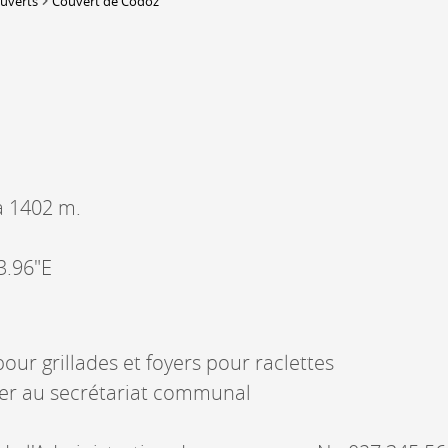
ouverts
Couvert de Codoz
DERBORENCE
Présentation & vidéos
Géologie, faune et flore
Randonnées
Histoire et légendes
A
à 1402 m.
Mayens et alpages
L
Hébergement
F
Accès
B
3.96"E
 pour grillades et foyers pour raclettes
irer au secrétariat communal