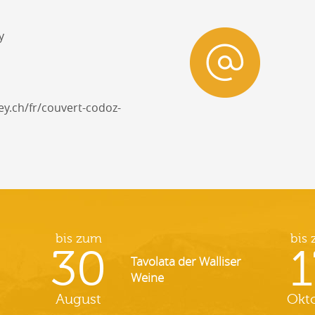
y
y.ch/fr/couvert-codoz-
bis zum
bis
30
1
Tavolata der Walliser
Weine
August
Okt