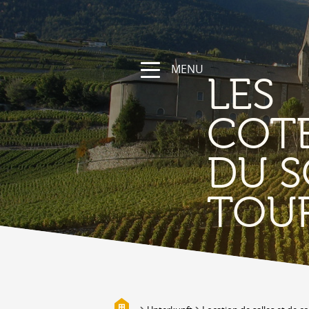
MENU
LES
COT
DU S
NATUR
TOU
Die Region
Wandern und Sportwege
Das Wallis mit Fahrrad und
Mountainbike
Gebirge
Die Suonen
Biotope