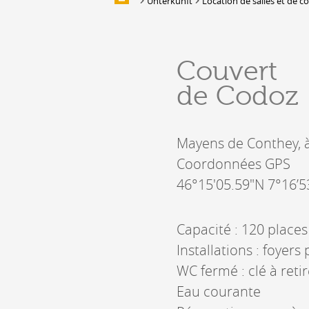
Unterkunft
Location de salles et de c
Multimedia
UNTERKUNFT
Couvert
Unterbringung
de Codoz
Location de salles et de couverts
Bars, Cafés, Restaurants &
Traiteurs
Mayens de Conthey, 
Caves
Caveaux de dégustation
Coordonnées GPS
46°15'05.59"N 7°16’5
Capacité : 120 places
Installations : foyers
WC fermé : clé à ret
Eau courante