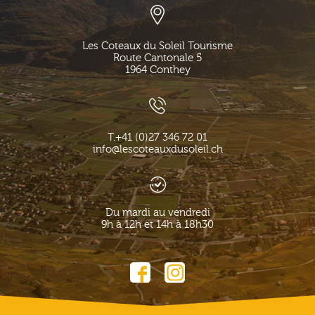
Les Coteaux du Soleil Tourisme
Route Cantonale 5
1964
Conthey
T.
+41 (0)27 346 72 01
info@lescoteauxdusoleil.ch
Du mardi au vendredi
9h à 12h et 14h à 18h30