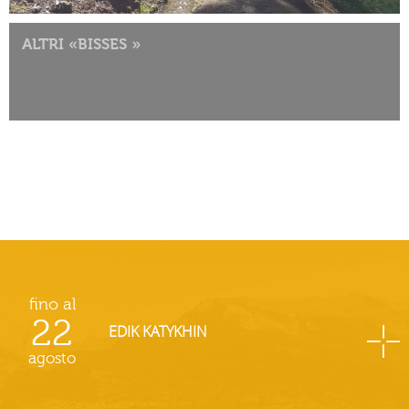
ALTRI «BISSES »
fino al
22
EDIK KATYKHIN
agosto