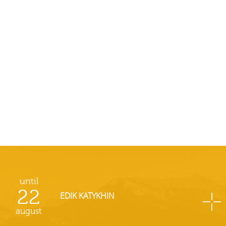
until
22
EDIK KATYKHIN
august