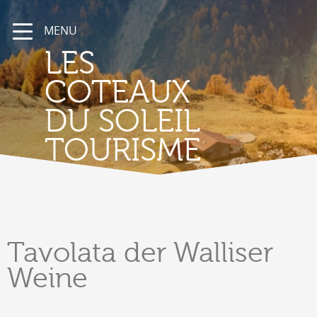
MENU
LES
COTEAUX
DU SOLEIL
TOURISME
Tavolata
der Walliser
Weine