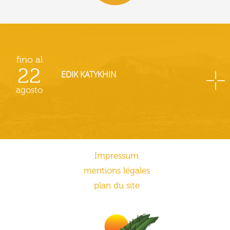
fino al
22
EDIK KATYKHIN
agosto
Impressum
mentions légales
plan du site