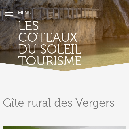
MENU
LES
COTEAUX
DU SOLEIL
TOURISME
Gîte
rural des Vergers