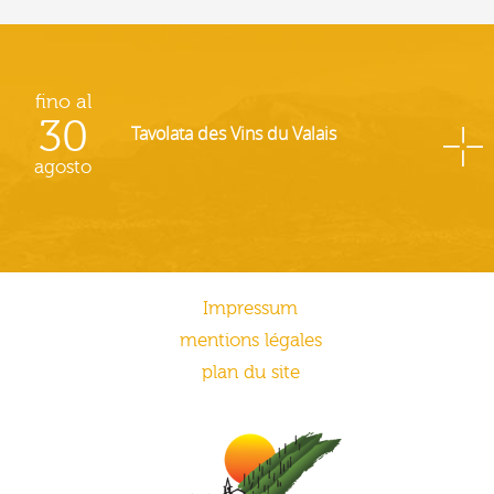
fino al
30
Tavolata des Vins du Valais
agosto
Impressum
mentions légales
plan du site