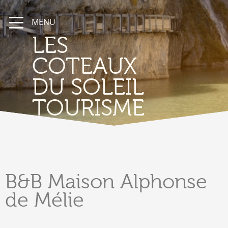
MENU
LES
COTEAUX
DU SOLEIL
TOURISME
B&B
Maison Alphonse
de Mélie