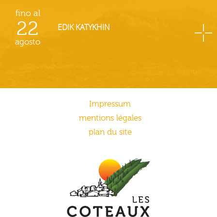
fino al
22
EDIK KATYKHIN
agosto
Impressum
mentions légales
plan du site